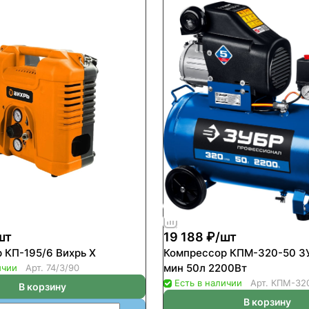
шт
19 188 ₽/
шт
 КП-195/6 Вихрь Х
Компрессор КПМ-320-50 З
мин 50л 2200Вт
ичии
Арт.
74/3/90
Есть в наличии
Арт.
КПМ-32
В корзину
В корзину