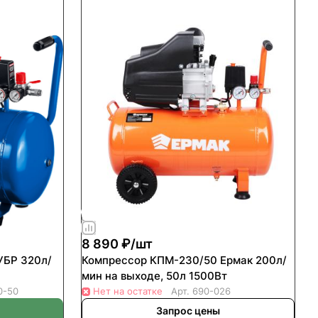
8 890 ₽/
шт
УБР 320л/
Компрессор КПМ-230/50 Ермак 200л/
мин на выходе, 50л 1500Вт
0-50
Нет на остатке
Арт.
690-026
Запрос цены