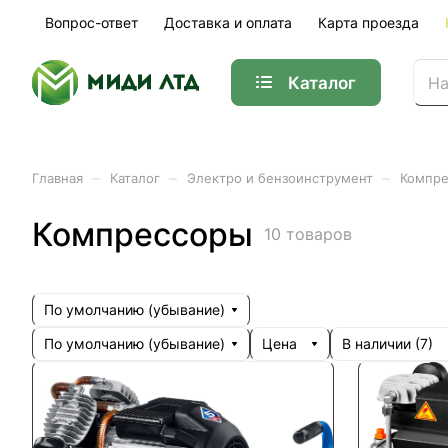
Вопрос-ответ
Доставка и оплата
Карта проезда
Каталог
–
–
–
Главная
Каталог
Электро и бензоинструмент
Компр
Компрессоры
10 товаров
По умолчанию (убывание)
По умолчанию (убывание)
Цена
В наличии (
7
)