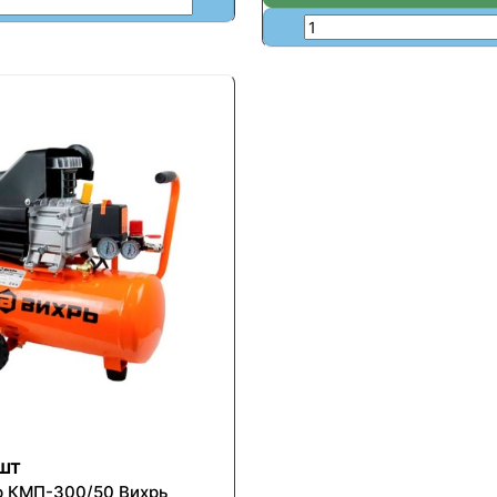
шт
 КМП-300/50 Вихрь