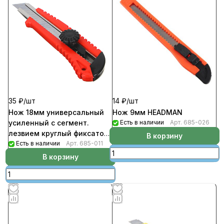
35 ₽/
шт
14 ₽/
шт
Нож 18мм универсальный
Нож 9мм HEADMAN
усиленный с сегмент.
Есть в наличии
Арт.
685-026
лезвием круглый фиксатор
В корзину
HEADMAN
Есть в наличии
Арт.
685-011
В корзину