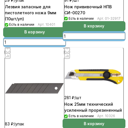
91 ₽/
шт
29 ₽/
упак
Нож прививочный НПВ
Лезвия запасные для
СИ-00270
пистолетного ножа 9мм
Есть в наличии
Арт.
01-32917
(10шт/уп)
Есть в наличии
Арт.
10401
В корзину
В корзину
281 ₽/
шт
Нож 25мм технический
усиленный прорезиненный
Есть в наличии
Арт.
10326
В корзину
83 ₽/
упак