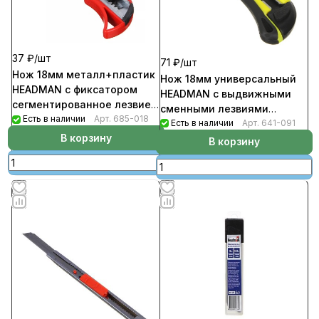
37 ₽/
шт
71 ₽/
шт
Нож 18мм металл+пластик
Нож 18мм универсальный
HEADMAN с фиксатором
HEADMAN с выдвижными
сегментированное лезвие
сменными лезвиями
(288шт/кор)
Есть в наличии
Арт.
685-018
(144шт/кор)
Есть в наличии
Арт.
641-091
В корзину
В корзину