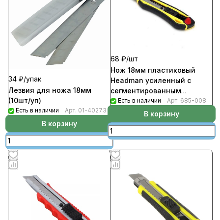
68 ₽/
шт
Нож 18мм пластиковый
34 ₽/
упак
Headman усиленный с
Лезвия для ножа 18мм
сегментированным
(10шт/уп)
лезвием (144шт/кор)
Есть в наличии
Арт.
685-008
Есть в наличии
Арт.
01-40273
В корзину
В корзину