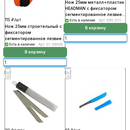
Нож 25мм металл+пластик
HEADMAN с фиксатором
сегментированное лезвие
115 ₽/
шт
(120шт/кор)
Есть в наличии
Арт.
685-021
Нож 25мм строительный с
В корзину
фиксатором
сегментированное лезвие
(120шт/кор)
Есть в наличии
Арт.
01-38695
В корзину