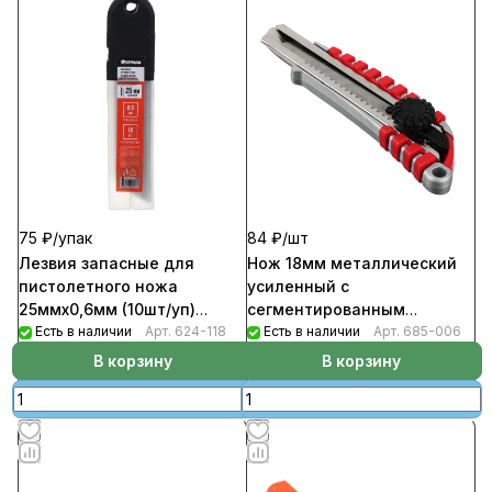
75 ₽/
упак
84 ₽/
шт
Лезвия запасные для
Нож 18мм металлический
пистолетного ножа
усиленный с
25ммх0,6мм (10шт/уп)
сегментированным
Ермак
Есть в наличии
Арт.
624-118
лезвием круглый фиксатор
Есть в наличии
Арт.
685-006
HEADMAN
В корзину
В корзину