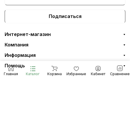
Подписаться
Интернет-магазин
Компания
Информация
Помощь
Главная
Каталог
Корзина
Избранные
Кабинет
Сравнение
8 (8453) 56-48-58
По общим вопросам
infomidiltd@mail.ru
Техническая поддержка
support@midiltd.ru