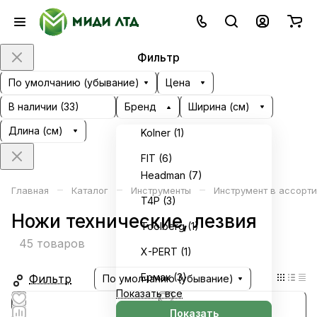
Фильтр
По умолчанию (убывание)
Цена
В наличии (
33
)
Бренд
Ширина (см)
Длина (см)
Kolner (
1
)
FIT (
6
)
Headman (
7
)
–
–
–
Главная
Каталог
Инструменты
Инструмент в ассорт
T4P (
3
)
Ножи технические, лезвия
Toolberg (
1
)
45 товаров
X-PERT (
1
)
Ермак (
3
)
Фильтр
По умолчанию (убывание)
Показать все
Показать