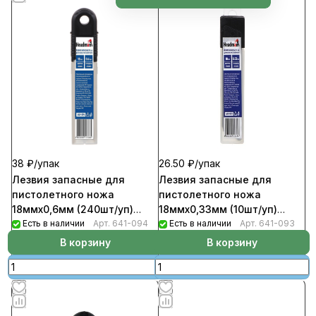
38 ₽/
упак
26.50 ₽/
упак
Лезвия запасные для
Лезвия запасные для
пистолетного ножа
пистолетного ножа
18ммх0,6мм (240шт/уп)
18ммх0,33мм (10шт/уп)
HEADMAN
Есть в наличии
Арт.
641-094
HEADMAN
Есть в наличии
Арт.
641-093
В корзину
В корзину