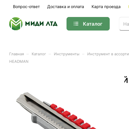
Вопрос-ответ
Доставка и оплата
Карта проезда
Каталог
–
–
–
Главная
Каталог
Инструменты
Инструмент в ассорт
HEADMAN
Нож 18мм металлический
фиксатор HEADMAN
Арт.
685-006