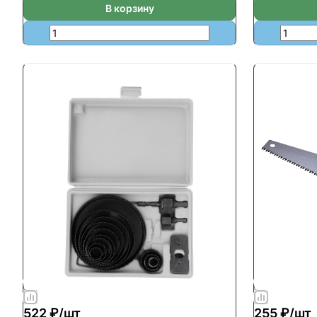
В корзину
522 ₽/
шт
255 ₽/
шт