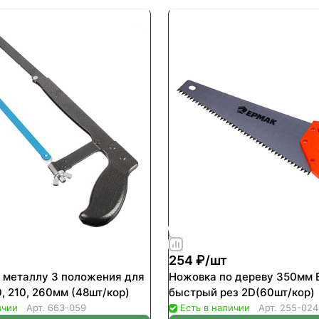
254 ₽/
шт
 металлу 3 положения для
Ножовка по дереву 350мм
, 210, 260мм (48шт/кор)
быстрый рез 2D(60шт/кор)
ичии
Арт.
663-059
Есть в наличии
Арт.
255-024