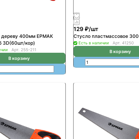
129 ₽/
шт
о дереву 400мм ЕРМАК
Стусло пластмассовое 30
б 3D(60шт/кор)
Есть в наличии
Арт.
41250
ичии
Арт.
255-211
В корзину
В корзину