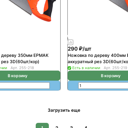
290 ₽/
шт
о дереву 350мм ЕРМАК
Ножовка по дереву 400мм
 рез 3D(60шт/кор)
аккуратный рез 3D(60шт/ко
ичии
Арт.
255-218
Есть в наличии
Арт.
255-219
В корзину
В корзину
Загрузить еще