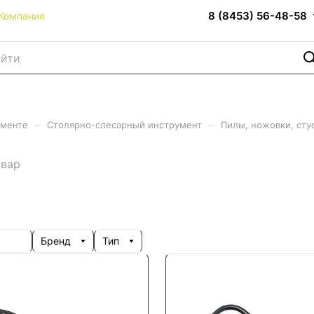
8 (8453) 56-48-58
Компания
–
–
именте
Столярно-слесарный инструмент
Пилы, ножовки, сту
овар
Бренд
Тип