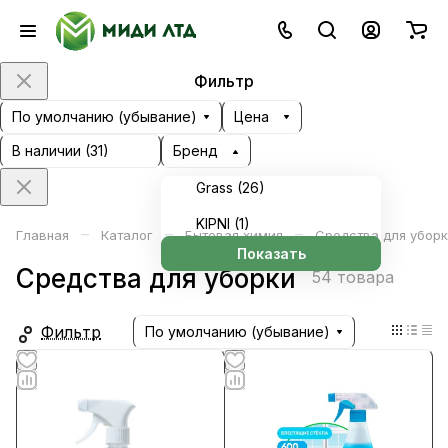
Фильтр
По умолчанию (убывание)
Цена
В наличии (
31
)
Бренд
Grass (
26
)
KIPNI (
1
)
–
–
–
Главная
Каталог
Бытовая химия
Средства для убор
Показать
Средства для уборки
54 товара
Фильтр
По умолчанию (убывание)