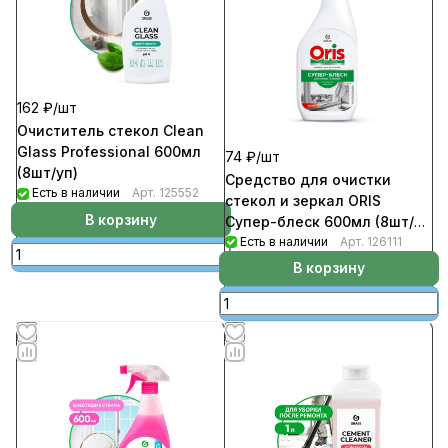
162 ₽/
шт
Очиститель стекол Clean
Glass Professional 600мл
74 ₽/
шт
(8шт/уп)
Средство для очистки
Есть в наличии
Арт.
125552
стекол и зеркал ORIS
В корзину
Супер-блеск 600мл (8шт/
уп)
Есть в наличии
Арт.
126111
В корзину