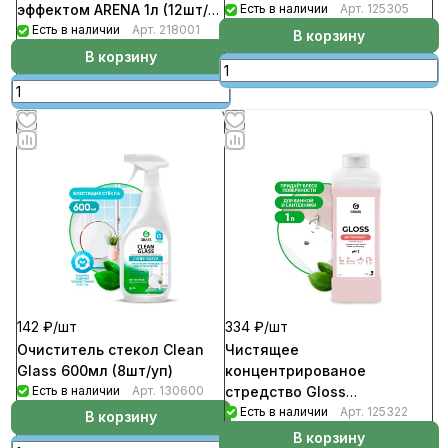
эффектом ARENA 1л (12шт/
Есть в наличии
Арт.
125305
уп)
Есть в наличии
Арт.
218001
В корзину
В корзину
142 ₽/
шт
334 ₽/
шт
Очиститель стекол Clean
Чистящее
Glass 600мл (8шт/уп)
концентрированое
Есть в наличии
Арт.
130600
стредство Gloss
Concentrate 1л (12шт/уп)
Есть в наличии
Арт.
125322
В корзину
В корзину