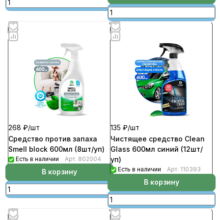
268 ₽/
шт
135 ₽/
шт
Средство против запаха
Чистящее средство Clean
Smell block 600мл (8шт/уп)
Glass 600мл синий (12шт/
Есть в наличии
Арт.
802004
уп)
Есть в наличии
Арт.
110393
В корзину
В корзину