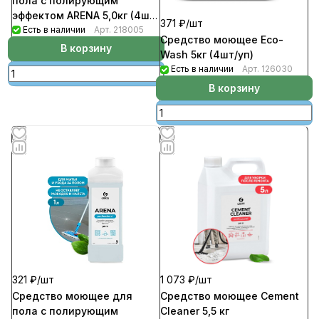
пола c полирующим
эффектом ARENA 5,0кг (4шт/
371 ₽/
шт
уп)
Есть в наличии
Арт.
218005
Средство моющее Eco-
В корзину
Wash 5кг (4шт/уп)
Есть в наличии
Арт.
126030
В корзину
321 ₽/
шт
1 073 ₽/
шт
Средство моющее для
Средство моющее Cement
пола c полирующим
Cleaner 5,5 кг