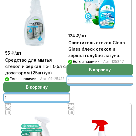
124 ₽/
шт
Очиститель стекол Clean
Glass блеск стекол и
55 ₽/
шт
зеркал голубая лагуна
Средство для мытья
600мл (8шт/уп)
Есть в наличии
Арт.
125247
стекол и зеркал ПЭТ 0,5л с
В корзину
дозатором (25шт/уп)
Есть в наличии
Арт.
01-25412
В корзину