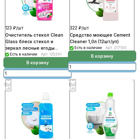
123 ₽/
шт
322 ₽/
шт
Очиститель стекол Clean
Средство моющее Cement
Glass блеск стекол и
Cleaner 1,0л (12шт/уп)
зеркал лесные ягоды
Есть в наличии
Арт.
217100
600мл (8шт/уп)
Есть в наличии
Арт.
125241
В корзину
В корзину