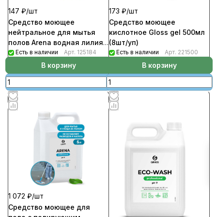
147 ₽/
шт
173 ₽/
шт
Средство моющее
Средство моющее
нейтральное для мытья
кислотное Gloss gel 500мл
полов Arena водная лилия
(8шт/уп)
1,0л (12шт/уп)
Есть в наличии
Арт.
125184
Есть в наличии
Арт.
221500
В корзину
В корзину
1 072 ₽/
шт
Средство моющее для