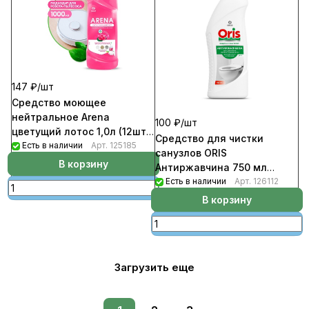
147 ₽/
шт
Средство моющее
нейтральное Arena
100 ₽/
шт
цветущий лотос 1,0л (12шт/
Средство для чистки
уп)
Есть в наличии
Арт.
125185
санузлов ORIS
В корзину
Антиржавчина 750 мл
(12шт/уп)
Есть в наличии
Арт.
126112
В корзину
Загрузить еще