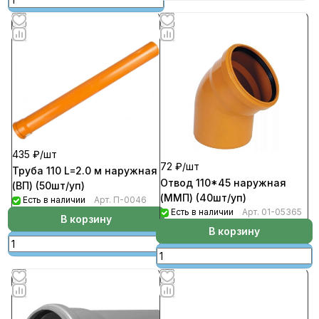
435 ₽/
шт
72 ₽/
шт
Труба 110 L=2.0 м наружная
Отвод 110*45 наружная
(ВП) (50шт/уп)
(ММП) (40шт/уп)
Есть в наличии
Арт.
П-0046
Есть в наличии
Арт.
01-05365
В корзину
В корзину