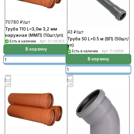
707.80 ₽/
шт
Труба 110 L=3,0м 3,2 мм
43 ₽/
шт
наружная (ММП) (10шт/уп)
Труба 50 L=0.5 м (ВП) (50шт/
Есть в наличии
Арт.
01-05353
уп)
В корзину
Есть в наличии
Арт.
П-0059
В корзину