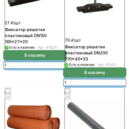
57 ₽/
шт
Фиксатор решетки
пластиковый DN150
76 ₽/
шт
165*27*20
Фиксатор решетки
Есть в наличии
Арт.
91152V
пластиковый DN200
В корзину
210*40*33
Есть в наличии
Арт.
91202
В корзину