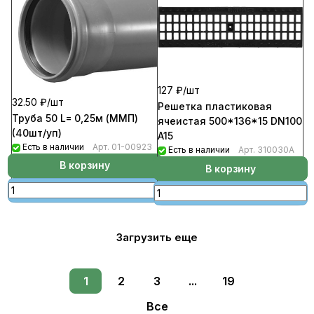
127 ₽/
шт
32.50 ₽/
шт
Решетка пластиковая
Труба 50 L= 0,25м (ММП)
ячеистая 500*136*15 DN100
(40шт/уп)
A15
Есть в наличии
Арт.
01-00923
Есть в наличии
Арт.
310030А
В корзину
В корзину
Загрузить еще
1
2
3
...
19
Все