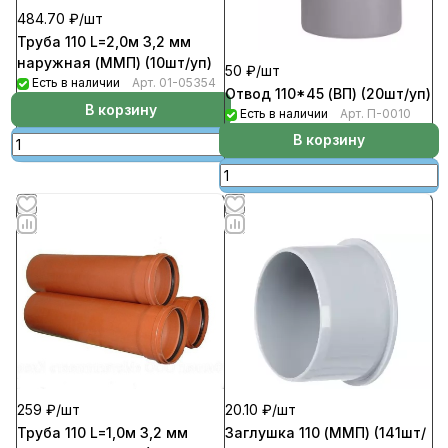
484.70 ₽/
шт
Труба 110 L=2,0м 3,2 мм
наружная (ММП) (10шт/уп)
50 ₽/
шт
Есть в наличии
Арт.
01-05354
Отвод 110*45 (ВП) (20шт/уп)
В корзину
Есть в наличии
Арт.
П-0010
В корзину
20.10 ₽/
шт
259 ₽/
шт
Заглушка 110 (ММП) (141шт/
Труба 110 L=1,0м 3,2 мм