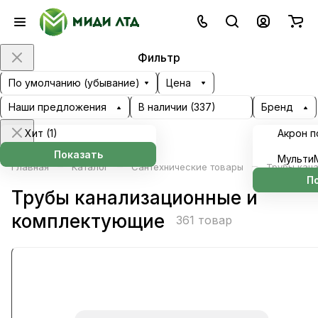
Фильтр
По умолчанию (убывание)
Цена
Наши предложения
В наличии (
337
)
Бренд
Хит (
1
)
Акрон п
Показать
Мульти
–
–
–
Главная
Каталог
Сантехнические товары
Трубы кан
П
Трубы канализационные и
комплектующие
361 товар