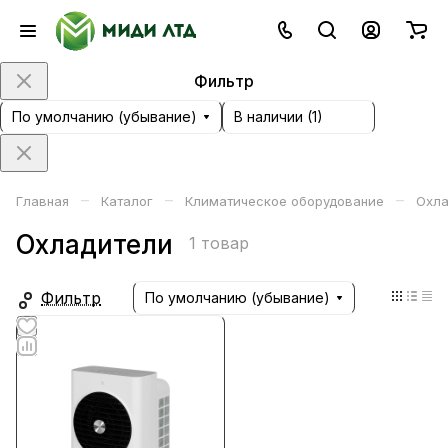
Фильтр
По умолчанию (убывание)
В наличии (
1
)
–
–
–
Главная
Каталог
Климатическое оборудование
Охла
Охладители
1 товар
Фильтр
По умолчанию (убывание)