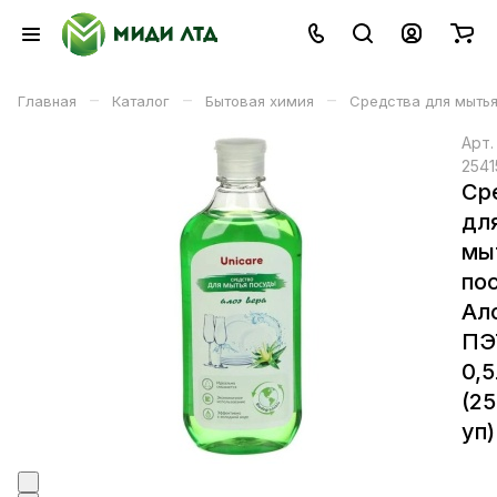
–
–
–
Главная
Каталог
Бытовая химия
Средства для мытья
Арт
2541
Ср
дл
мы
по
Ал
ПЭ
0,5
(2
уп)