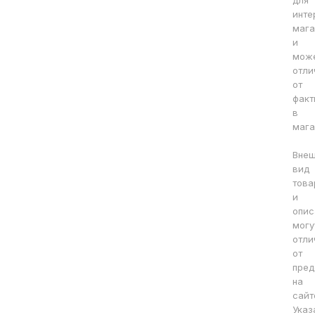
для
инте
мага
и
мож
отли
от
факт
в
мага
Вне
вид
това
и
опис
могу
отли
от
пред
на
сайт
Указ