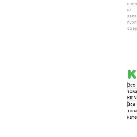
инфо
не
явля
публ
офер
Все
тов
KIPN
Все
тов
кате