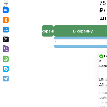
78
₽/
ш
В корзине
В корзину
Е
в
нали
Наш
деш
Цена
дейс
толь