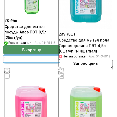
78 ₽/
шт
Средство для мытья
посуды Алоэ ПЭТ 0,5л
289 ₽/
шт
(25шт/уп)
Средство для мытья пола
Есть в наличии
Арт.
01-25415
Горная долина ПЭТ 4,5л
В корзину
(6шт/уп; 144шт/пал)
Нет на остатке
Арт.
01-34912
Запрос цены