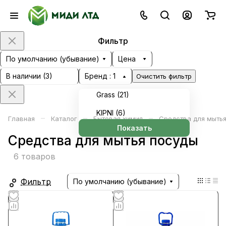
Фильтр
По умолчанию (убывание)
Цена
В наличии (
3
)
Бренд
: 1
Очистить фильтр
Grass (
21
)
KIPNI (
6
)
–
–
–
Главная
Каталог
Бытовая химия
Средства для мытья
Показать
Средства для мытья посуды
6 товаров
Фильтр
По умолчанию (убывание)