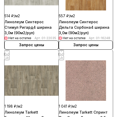
514 ₽/
м2
557 ₽/
м2
Линолеум Синтерос
Линолеум Синтерос
Стимул Ригард4 ширина
Дельта Сорбона4 ширина
3,0м (90м2/рул)
3,0м (90м2/рул)
Нет на остатке
Арт.
01-22035
Нет на остатке
Арт.
01-16248
Запрос цены
Запрос цены
1 198 ₽/
м2
1 041 ₽/
м2
Линолеум Tarkett
Линолеум Tarkett Спринт