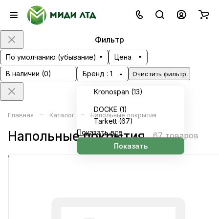
Фильтр
По умолчанию (убывание)
Цена
В наличии (
0
)
Бренд
: 1
Очистить фильтр
Kronospan (
13
)
DOCKE (
1
)
–
–
Главная
Каталог
Напольные покрытия
Tarkett (
67
)
Показать все
Напольные покрытия
67 товаров
Показать