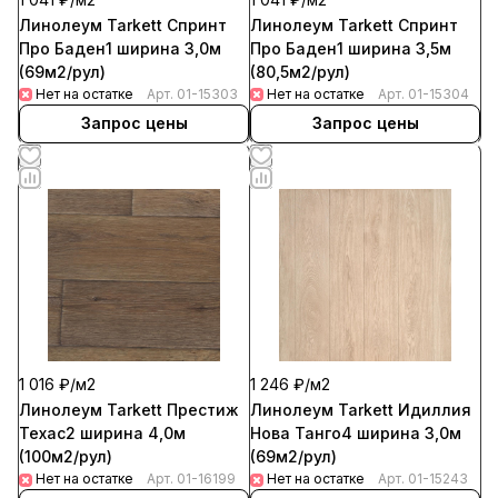
Линолеум Tarkett Спринт
Линолеум Tarkett Спринт
Про Баден1 ширина 3,0м
Про Баден1 ширина 3,5м
(69м2/рул)
(80,5м2/рул)
Нет на остатке
Арт.
01-15303
Нет на остатке
Арт.
01-15304
Запрос цены
Запрос цены
1 016 ₽/
м2
1 246 ₽/
м2
Линолеум Tarkett Престиж
Линолеум Tarkett Идиллия
Техас2 ширина 4,0м
Нова Танго4 ширина 3,0м
(100м2/рул)
(69м2/рул)
Нет на остатке
Арт.
01-16199
Нет на остатке
Арт.
01-15243