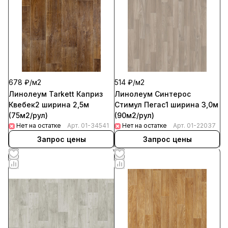
678 ₽/
м2
514 ₽/
м2
Линолеум Tarkett Каприз
Линолеум Синтерос
Квебек2 ширина 2,5м
Стимул Пегас1 ширина 3,0м
(75м2/рул)
(90м2/рул)
Нет на остатке
Арт.
01-34541
Нет на остатке
Арт.
01-22037
Запрос цены
Запрос цены