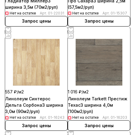
Гладиатор Миллер3
Про Сахара3 ширина 2,5м
ширина 3,5м (70м2/рул)
(57,5м2/рул)
Нет на остатке
Арт.
01-22031
Нет на остатке
Арт.
01-15307
Запрос цены
Запрос цены
557 ₽/
м2
1 016 ₽/
м2
Линолеум Синтерос
Линолеум Tarkett Престиж
Дельта Сорбона3 ширина
Техас3 ширина 4,0м
3,0м (90м2/рул)
(100м2/рул)
Нет на остатке
Арт.
01-16243
Нет на остатке
Арт.
01-16203
Запрос цены
Запрос цены