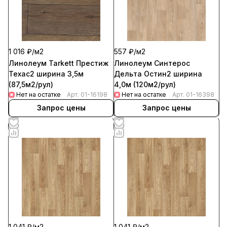
1 016 ₽/
м2
557 ₽/
м2
Линолеум Tarkett Престиж
Линолеум Синтерос
Техас2 ширина 3,5м
Дельта Остин2 ширина
(87,5м2/рул)
4,0м (120м2/рул)
Нет на остатке
Арт.
01-16198
Нет на остатке
Арт.
01-16398
Запрос цены
Запрос цены
1 041 ₽/
м2
1 041 ₽/
м2