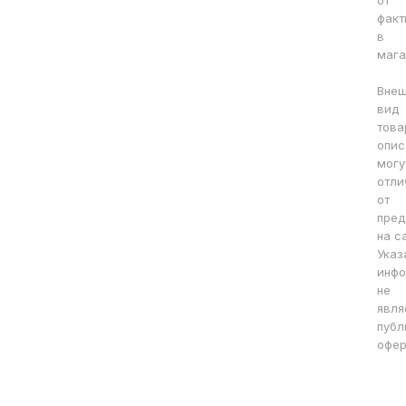
от
факт
в
мага
Вне
вид
това
опис
могу
отли
от
пред
на с
Указ
инфо
не
явля
публ
офер