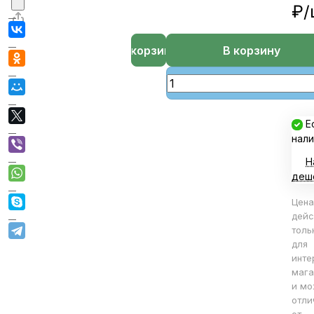
₽/
В корзине
В корзину
Е
нали
Н
деш
Цена
дейс
толь
для
инте
мага
и мо
отли