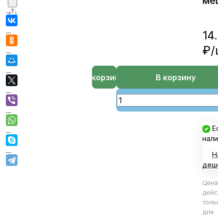
ме
14
₽/
В корзине
В корзину
Е
нали
Н
деш
Цена
дейс
толь
для