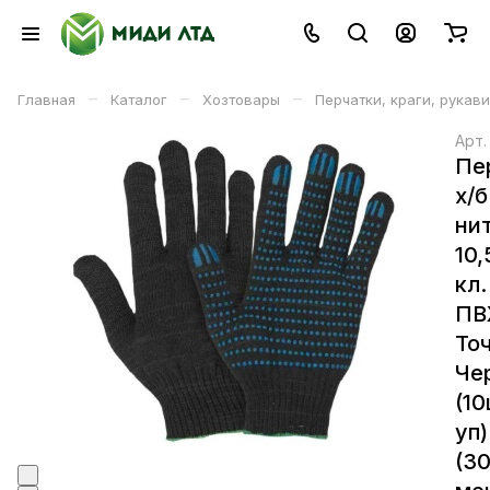
–
–
–
Главная
Каталог
Хозтовары
Перчатки, краги, рукав
Арт
Пе
х/б
ни
10,
кл.
ПВ
То
Че
(10
уп)
(3