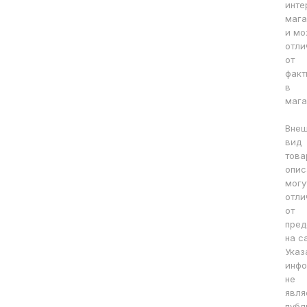
инте
мага
и мо
отли
от
факт
в
мага
Вне
вид
това
опис
могу
отли
от
пред
на с
Указ
инфо
не
явля
публ