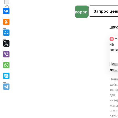
Запрос цен
В корзине
Опис
Н
на
ост
Наш
деш
Цена
дейс
толь
для
инте
мага
и мо
отли