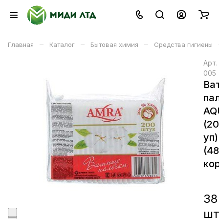
–
–
–
Главная
Каталог
Бытовая химия
Средства гигиены
Арт
005
Ва
па
AQ
(2
уп)
(4
кор
38
ш