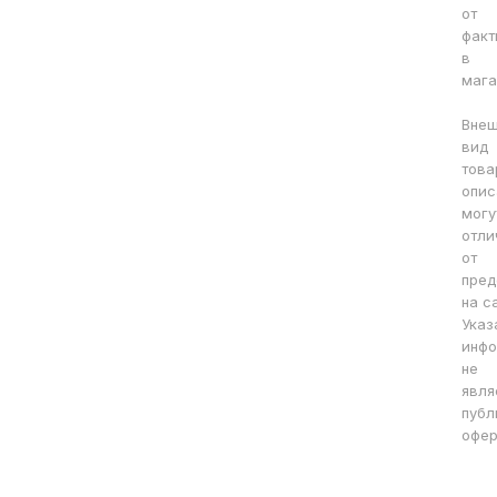
от
факт
в
мага
Вне
вид
това
опис
могу
отли
от
пред
на с
Указ
инфо
не
явля
публ
офер