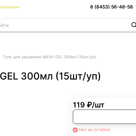
8 (8453) 56-48-58
Компания
–
Гель для умывания WASH GEL 300мл (15шт/уп)
GEL 300мл (15шт/уп)
119 ₽/
шт
Нет на остатке