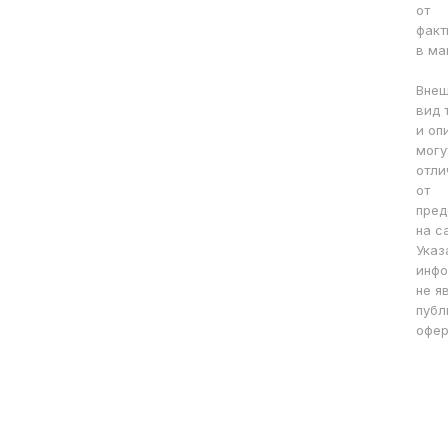
от
факт
в ма
Вне
вид 
и оп
могу
отли
от
пред
на с
Указ
инфо
не я
публ
офер