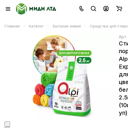
–
–
–
Главная
Каталог
Бытовая химия
Средства для стирк
Арт
Ст
по
Alp
Exp
дл
цв
бе
2.5
(10
уп)