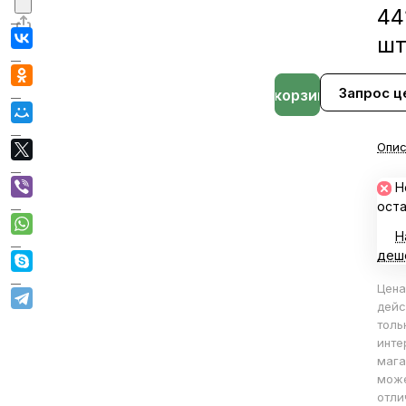
44
ш
Запрос ц
В корзине
Опис
Н
ост
Н
деш
Цена
дейс
толь
инте
мага
мож
отли