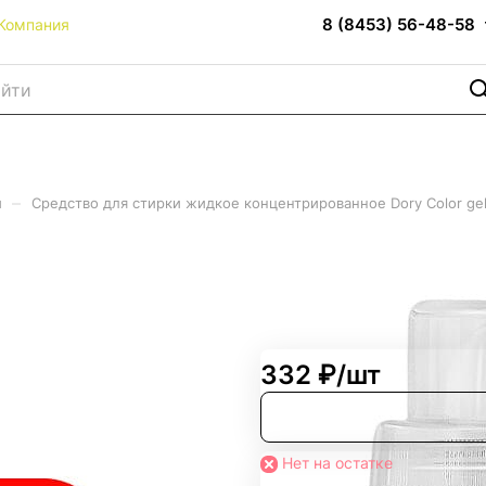
8 (8453) 56-48-58
Компания
–
и
Средство для стирки жидкое концентрированное Dory Color gel 
ое концентрированное Dory C
332 ₽/
шт
Нет на остатке