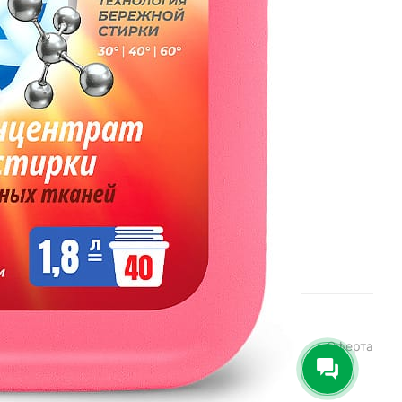
infomidiltd@mail.ru
Техническая поддержка
support@midiltd.ru
Энгельсский район, посёлок
Пробуждение, строение 3
Конфиденциальность
Оферта