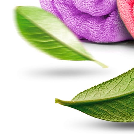
Интернет-магазин
Компания
Каталог
О компании
Акции
Отзывы
Бренды
Вакансии
Услуги
Реквизиты
Контакты
Лицензии и сертификаты
© 2026 Компания «Миди ЛТД»