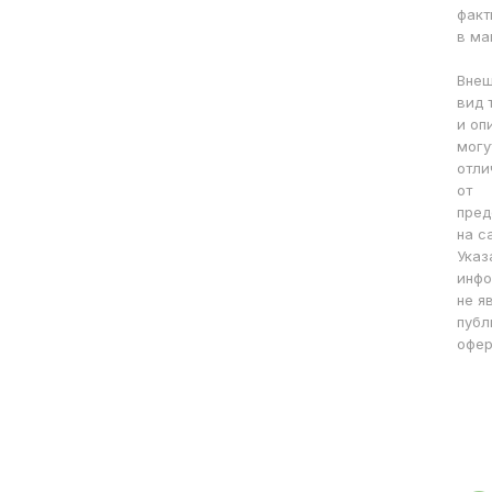
факт
в ма
Вне
вид 
и оп
могу
отли
от
пред
на с
Указ
инфо
не я
публ
офер