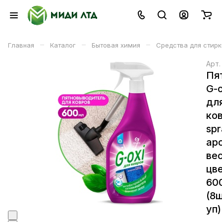
–
–
–
Главная
Каталог
Бытовая химия
Средства для стирк
Арт
Пя
G-o
дл
ко
sp
ар
ве
цв
60
(8ш
уп)