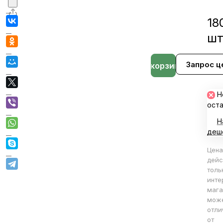
18
ш
Запрос ц
В корзине
Н
ост
Н
деш
Цена
дейс
толь
инте
мага
мож
отли
от