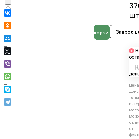
37
ш
Запрос ц
В корзине
Н
ост
Н
деш
Цена
дейс
толь
инте
мага
мож
отли
от
факт