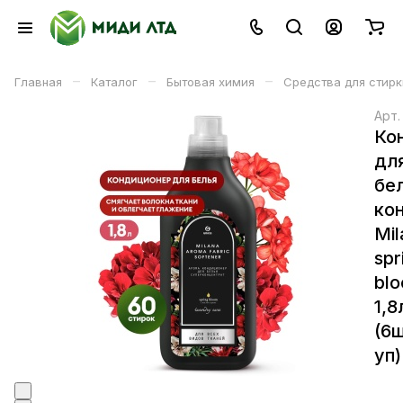
–
–
–
Главная
Каталог
Бытовая химия
Средства для стирк
Арт
Ко
дл
бе
ко
Mil
spr
bl
1,8
(6ш
уп)