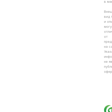
в ма
Вне
вид 
и оп
могу
отли
от
пред
на с
Указ
инфо
не я
публ
офер