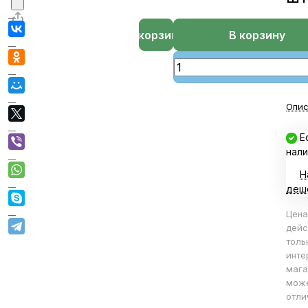
В корзине
В корзину
Опис
Е
нали
Н
деш
Цена
дейс
толь
инте
мага
мож
отли