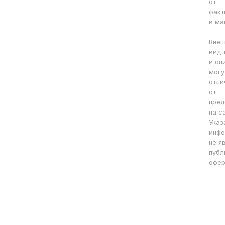
от
факт
в ма
Вне
вид 
и оп
могу
отли
от
пред
на с
Указ
инфо
не я
публ
офер