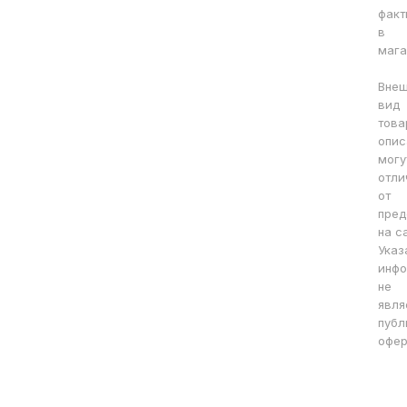
факт
в
мага
Вне
вид
това
опис
могу
отли
от
пред
на с
Указ
инфо
не
явля
публ
офер