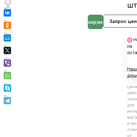
ш
Запрос це
В корзине
Н
на
ост
Наш
деш
Цена
дейс
толь
для
инте
мага
и мо
отли
от