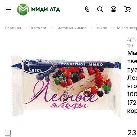
–
–
–
–
Главная
Каталог
Бытовая химия
Мыло
Мыло твер
Арт
119
Мы
тв
ту
Ле
яг
10
(7
кор
23