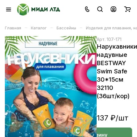
–
–
–
Главная
Каталог
Бассейны
Изделия для плавания, 
Арт.
107-171
Нарукавник
надувные
BESTWAY
Swim Safe
30*15см
32110
(36шт/кор)
137 ₽/
шт
В корзине
В корзину