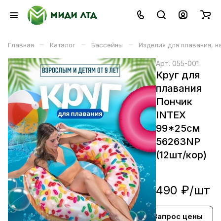
–
–
–
Главная
Каталог
Бассейны
Изделия для плавания, 
Арт.
055-001
Круг для
плавания
Пончик
INTEX
99*25см
56263NP
(12шт/кор)
490 ₽/
шт
Запрос цены
В корзине