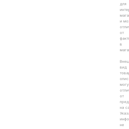
для
инте
мага
и мо
отли
от
факт
в
мага
Вне
вид
това
опис
могу
отли
от
пред
на с
Указ
инфо
не