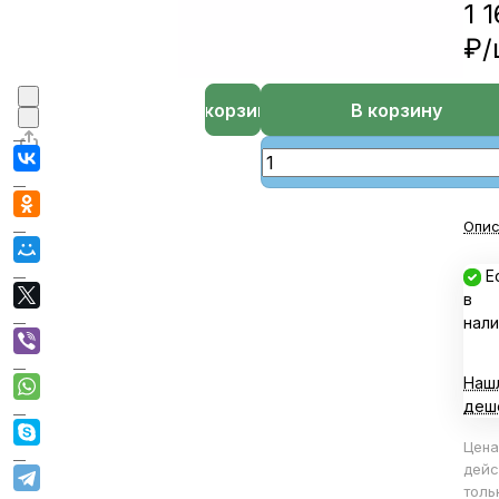
1 1
₽/
В корзине
В корзину
Опис
Е
в
нали
Наш
деш
Цена
дейс
толь