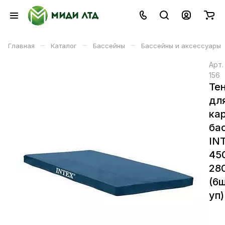
–
–
–
Главная
Каталог
Бассейны
Бассейны и аксессуары
Арт
156
Те
дл
ка
ба
IN
45
28
(6ш
уп)