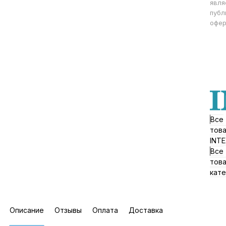
явля
публ
офер
Все
тов
INT
Все
тов
кате
Описание
Отзывы
Оплата
Доставка