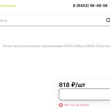
8 (8453) 56-48-58
Компания
–
Ручка телескопическая алюминиевая INTEX 239см 29054 (24шт/ко
люминиевая INTEX 239см 29
818 ₽/
шт
Нет на остатке