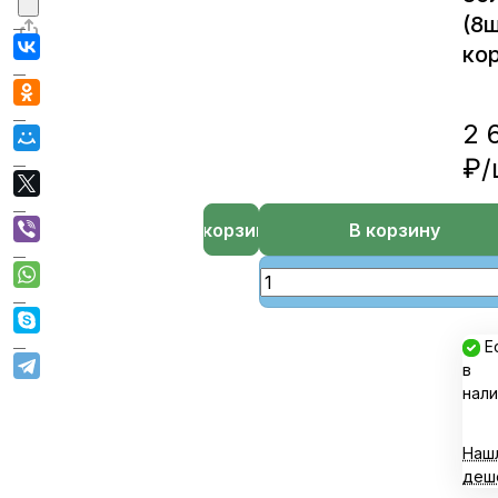
(8ш
кор
2 
₽/
В корзине
В корзину
Е
в
нали
Наш
деш