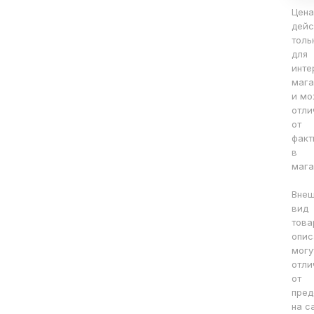
Цена
дейс
толь
для
инте
мага
и мо
отли
от
факт
в
мага
Вне
вид
това
опис
могу
отли
от
пред
на с