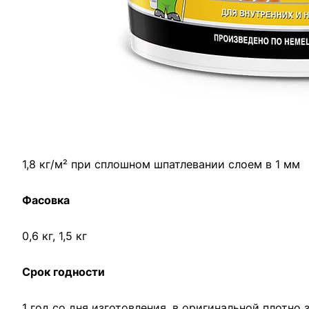
использование колеровочных паст на водной основ
Тип поверхности
Применяется для заполнения и выравнивания трещин
панельные стены, потолок). Рекомендуется для шпа
Примерный расход
1,8 кг/м² при сплошном шпатлевании слоем в 1 мм
Фасовка
0,6 кг, 1,5 кг
Срок годности
1 год со дня изготовления, в оригинальной плотно