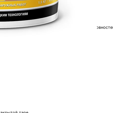
е.
, дефектов (сколы и т.п.), повреждений и неровностей
тлевания паркета.
 закрытой таре