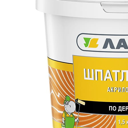
Все товары Лакра
Все товары категории
Описание
Отзывы
Оплата
Доставка
Высококачественная шпатлевка на основе водной 
легко наносится и прекрасно шлифуется. Обладае
основой для дальнейшей окраски при выполнении 