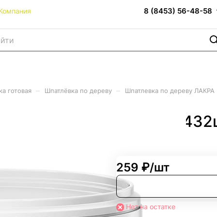
8 (8453) 56-48-58
Компания
–
–
ка готовая
Шпатлёвка по дереву
Шпатлевка по дереву ЛАКРА Б
А Белая 1,5кг (6шт/уп, 432
259 ₽/
шт
Нет на остатке