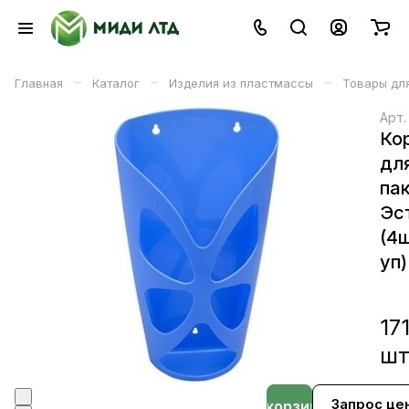
–
–
–
Главная
Каталог
Изделия из пластмассы
Товары для
Арт
Ко
дл
па
Эс
(4
уп)
17
ш
Запрос це
В корзине