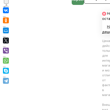
Н
ост
Н
деш
Цена
дейс
толь
для
инте
мага
и мо
отли
от
факт
в
мага
Вне
вид