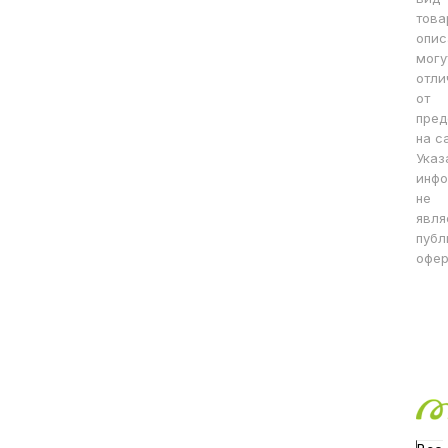
това
опис
могу
отли
от
пред
на с
Указ
инфо
не
явля
публ
офер