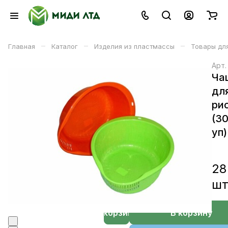
–
–
–
Главная
Каталог
Изделия из пластмассы
Товары для
Арт
Ча
дл
ри
(3
уп)
28
ш
В корзине
В корзину