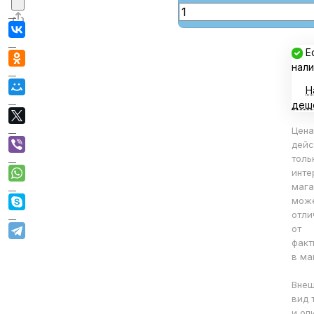
Е
нали
Н
деш
Цена
дейс
толь
инте
мага
мож
отли
от
факт
в ма
Вне
вид 
и оп