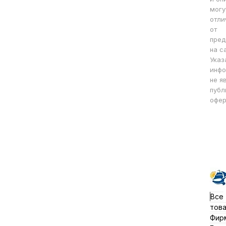
могу
отли
от
пред
на с
Указ
инфо
не я
публ
офер
Все
тов
Фир