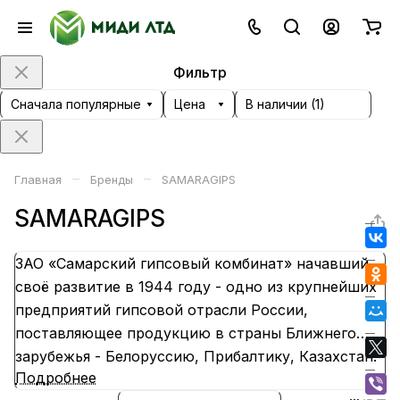
Фильтр
Сначала популярные
Цена
В наличии (
1
)
–
–
Главная
Бренды
SAMARAGIPS
SAMARAGIPS
ЗАО «Самарский гипсовый комбинат» начавший
своё развитие в 1944 году - одно из крупнейших
предприятий гипсовой отрасли России,
поставляющее продукцию в страны Ближнего
зарубежья - Белоруссию, Прибалтику, Казахстан.
Подробнее
Главное направление выпуска - высокопрочный и