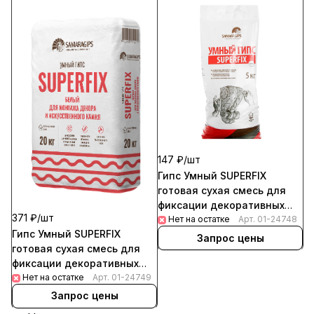
147 ₽/
шт
Гипс Умный SUPERFIX
готовая сухая смесь для
фиксации декоративных
371 ₽/
шт
элементов 5кг (135шт/пал)
Нет на остатке
Арт.
01-24748
Гипс Умный SUPERFIX
Запрос цены
готовая сухая смесь для
фиксации декоративных
элементов 20кг (64шт/пал)
Нет на остатке
Арт.
01-24749
Запрос цены