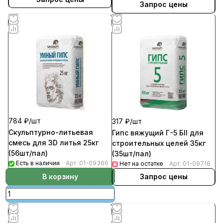
Запрос цены
784 ₽/
шт
317 ₽/
шт
Скульптурно-литьевая
Гипс вяжущий Г-5 БII для
смесь для 3D литья 25кг
строительных целей 35кг
(56шт/пал)
(35шт/пал)
Есть в наличии
Арт.
01-09366
Нет на остатке
Арт.
01-09716
В корзину
Запрос цены