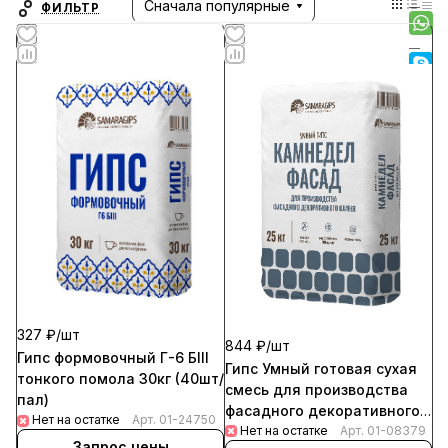
строительный гипс, пазогребневые плиты, а
Сначала популярные
ФИЛЬТР
также сухие строительные смесей и уникальные
продукты для изготовления элементов интерьера.
327 ₽/
шт
844 ₽/
шт
Гипс формовочный Г-6 БIII
Гипс Умный готовая сухая
тонкого помола 30кг (40шт/
смесь для производства
пал)
фасадного декоративного
Нет на остатке
Арт.
01-24750
Нет на остатке
камня 25кг (56шт/пал)
Арт.
01-08379
Запрос цены