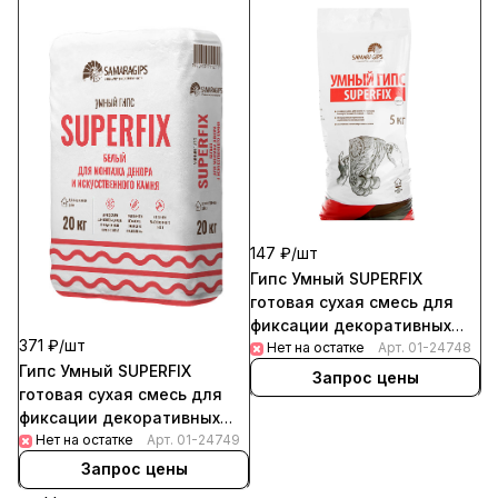
147 ₽/
шт
Гипс Умный SUPERFIX
готовая сухая смесь для
фиксации декоративных
371 ₽/
шт
элементов 5кг (135шт/пал)
Нет на остатке
Арт.
01-24748
Гипс Умный SUPERFIX
Запрос цены
готовая сухая смесь для
фиксации декоративных
элементов 20кг (64шт/пал)
Нет на остатке
Арт.
01-24749
Запрос цены