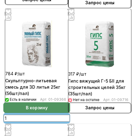
Запрос цены
784 ₽/
шт
317 ₽/
шт
Скульптурно-литьевая
Гипс вяжущий Г-5 БII для
смесь для 3D литья 25кг
строительных целей 35кг
(56шт/пал)
(35шт/пал)
Есть в наличии
Арт.
01-09366
Нет на остатке
Арт.
01-09716
В корзину
Запрос цены