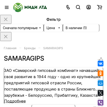
Фильтр
Сначала популярные
Цена
В наличии (
1
)
–
–
Главная
Бренды
SAMARAGIPS
SAMARAGIPS
ЗАО «Самарский гипсовый комбинат» начавший
своё развитие в 1944 году - одно из крупнейших
предприятий гипсовой отрасли России,
поставляющее продукцию в страны Ближнего
зарубежья - Белоруссию, Прибалтику, Казахстан.
Подробнее
Главное направление выпуска - высокопрочный и