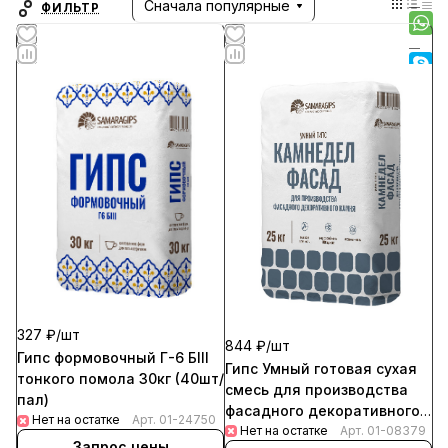
строительный гипс, пазогребневые плиты, а
Сначала популярные
ФИЛЬТР
также сухие строительные смесей и уникальные
продукты для изготовления элементов интерьера.
327 ₽/
шт
844 ₽/
шт
Гипс формовочный Г-6 БIII
Гипс Умный готовая сухая
тонкого помола 30кг (40шт/
смесь для производства
пал)
фасадного декоративного
Нет на остатке
Арт.
01-24750
Нет на остатке
камня 25кг (56шт/пал)
Арт.
01-08379
Запрос цены