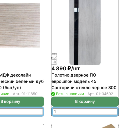
4 890 ₽/
шт
 МДФ деколайн
Полотно дверное ПО
ческий беленый дуб
еврошпон модель 45
0 (5шт/уп)
Санторини стекло черное 800
личии
Арт.
01-11850
Есть в наличии
Арт.
01-34692
В корзину
В корзину