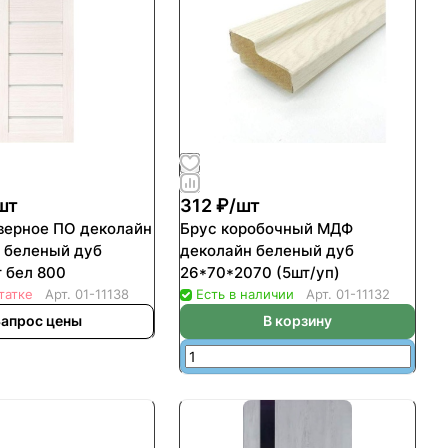
шт
312 ₽/
шт
верное ПО деколайн
Брус коробочный МДФ
 беленый дуб
деколайн беленый дуб
т бел 800
26*70*2070 (5шт/уп)
татке
Арт.
01-11138
Есть в наличии
Арт.
01-11132
апрос цены
В корзину