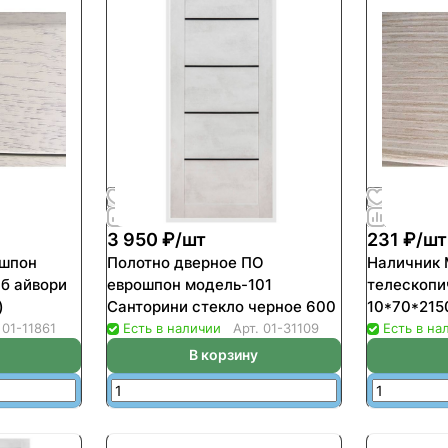
3 950 ₽/
шт
231 ₽/
шт
ошпон
Полотно дверное ПО
Наличник
б айвори
еврошпон модель-101
телескопи
)
Санторини стекло черное 600
10*70*215
.
01-11861
Есть в наличии
Арт.
01-31109
Есть в на
В корзину