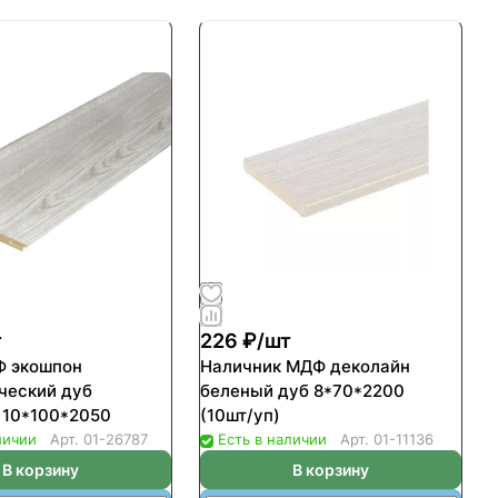
т
226 ₽/
шт
Ф экошпон
Наличник МДФ деколайн
ческий дуб
беленый дуб 8*70*2200
 10*100*2050
(10шт/уп)
личии
Арт.
01-26787
Есть в наличии
Арт.
01-11136
В корзину
В корзину