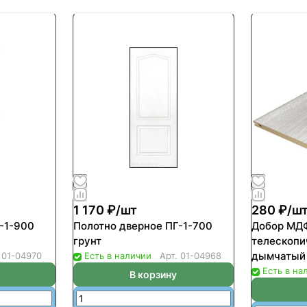
1 170 ₽/
шт
280 ₽/
ш
-1-900
Полотно дверное ПГ-1-700
Добор МД
грунт
телескопи
дымчатый
.
01-04970
Есть в наличии
Арт.
01-04968
Есть в на
В корзину