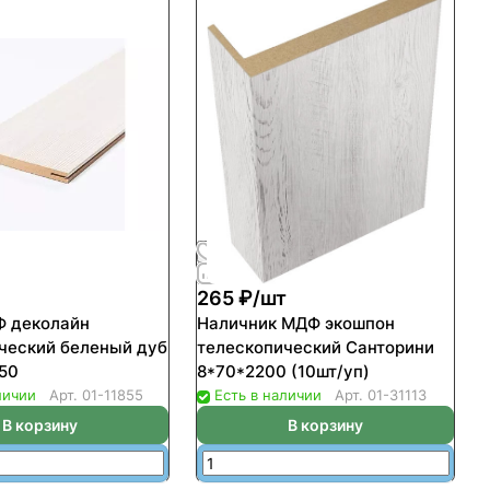
т
265 ₽/
шт
Ф деколайн
Наличник МДФ экошпон
ческий беленый дуб
телескопический Санторини
50
8*70*2200 (10шт/уп)
личии
Арт.
01-11855
Есть в наличии
Арт.
01-31113
В корзину
В корзину