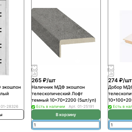
265 ₽/
шт
274 ₽/
ш
О экошпон
Наличник МДФ экошпон
Добор МД
елый
телескопический Лофт
телескопи
темный 10*70*2200 (5шт/уп)
10*100*20
.
01-28326
Есть в наличии
Арт.
01-25191
Есть в на
ны
В корзину