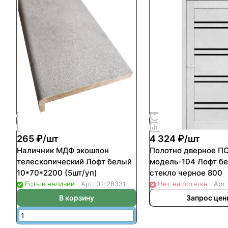
265 ₽/
шт
4 324 ₽/
шт
Наличник МДФ экошпон
Полотно дверное П
телескопический Лофт белый
модель-104 Лофт б
10*70*2200 (5шт/уп)
стекло черное 800
Есть в наличии
Арт.
01-28331
Нет на остатке
Арт
В корзину
Запрос це