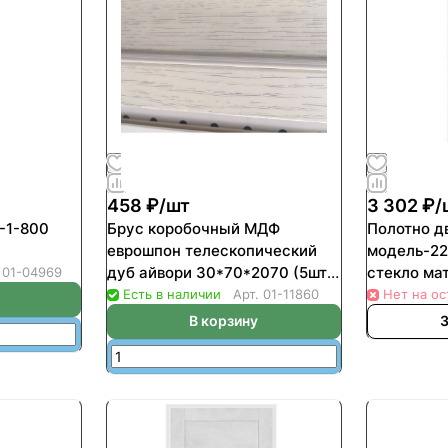
458 ₽/
шт
3 302 ₽/
-1-800
Брус коробочный МДФ
Полотно д
еврошпон телескопический
модель-22
дуб айвори 30*70*2070 (5шт/
стекло ма
.
01-04969
уп)
Есть в наличии
Арт.
01-11860
Нет на ос
В корзину
З