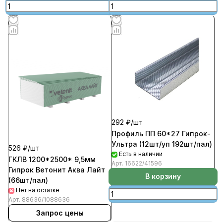
292 ₽/
шт
Профиль ПП 60*27 Гипрок-
Ультра (12шт/уп 192шт/пал)
526 ₽/
шт
Есть в наличии
ГКЛВ 1200*2500* 9,5мм
Арт.
16622/41596
Гипрок Ветонит Аква Лайт
В корзину
(66шт/пал)
Нет на остатке
Арт.
88636/1088636
Запрос цены