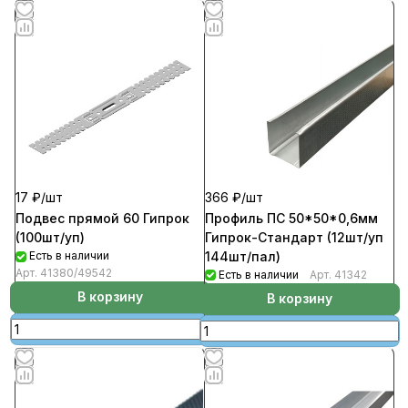
366 ₽/
шт
17 ₽/
шт
Профиль ПС 50*50*0,6мм
Подвес прямой 60 Гипрок
Гипрок-Стандарт (12шт/уп
(100шт/уп)
144шт/пал)
Есть в наличии
Арт.
41380/49542
Есть в наличии
Арт.
41342
В корзину
В корзину