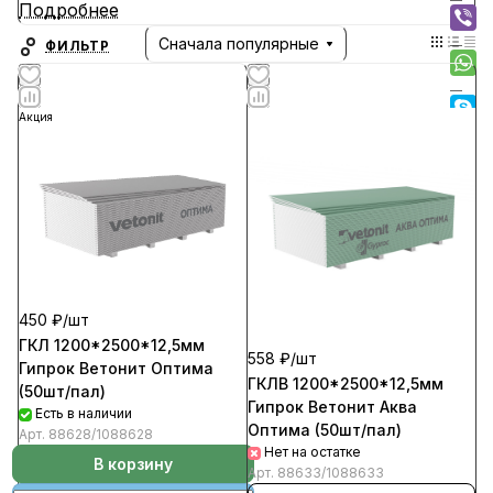
Подробнее
Gyproc предлагает профессиональные решения
Сначала популярные
ФИЛЬТР
для внутренней отделки помещений,
формирующие комфортное и безопасное
Акция
пространство для проживания, работы и отдыха.
Материалы и строительные системы Gyproc
соответствуют всем международным и
российским требованиям в области безопасности
и гигиены.
450 ₽/
шт
Начало поставок продукции Gyproc в Россию
ГКЛ 1200*2500*12,5мм
датируется серединой 90-х годов прошлого
558 ₽/
шт
Гипрок Ветонит Оптима
столетия.
ГКЛВ 1200*2500*12,5мм
(50шт/пал)
Гипрок Ветонит Аква
Есть в наличии
Оптима (50шт/пал)
Арт.
88628/1088628
С 2005 года Gyproc принадлежит концерну «Сен-
Нет на остатке
В корзину
Гобен».
Арт.
88633/1088633