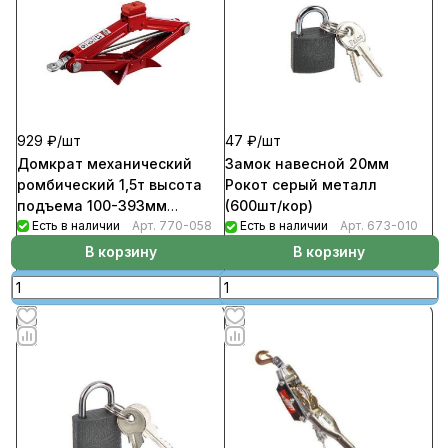
929 ₽/
шт
47 ₽/
шт
Домкрат механический
Замок навесной 20мм
ромбический 1,5т высота
Рокот серый металл
подъема 100-393мм
(600шт/кор)
резиновая площадка FALCO
Есть в наличии
Арт.
770-058
Есть в наличии
Арт.
673-010
(8шт/кор)
В корзину
В корзину