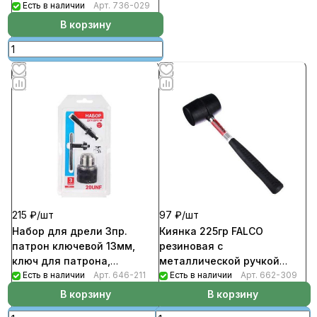
Есть в наличии
Арт.
736-029
В корзину
215 ₽/
шт
97 ₽/
шт
Набор для дрели 3пр.
Киянка 225гр FALCO
патрон ключевой 13мм,
резиновая с
ключ для патрона,
металлической ручкой
переходник SDS plus Falco
Есть в наличии
Арт.
646-211
(60шт/кор)
Есть в наличии
Арт.
662-309
(50шт/кор)
В корзину
В корзину