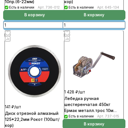
10пр.(6-22мм)
кор)
Есть в наличии
Арт.
736-012
Есть в наличии
Арт.
645-134
В корзину
В корзину
1 428 ₽/
шт
Лебедка ручная
шестеренчатая 450кг
141 ₽/
шт
Ермак металл.трос 10м
Диск отрезной алмазный
(6шт/кор)
Есть в наличии
Арт.
737-015
125*22,2мм Рокот (100шт/
В корзину
кор)