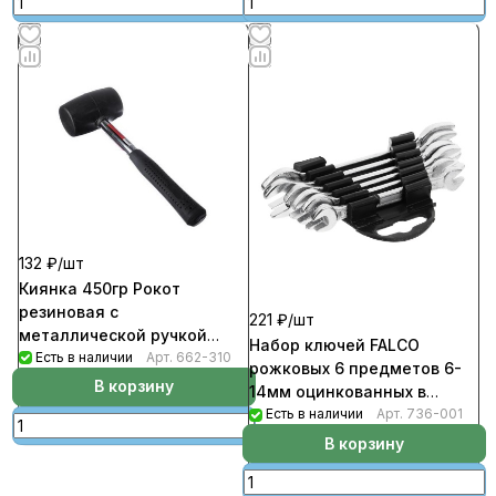
132 ₽/
шт
Киянка 450гр Рокот
резиновая с
221 ₽/
шт
металлической ручкой
Набор ключей FALCO
(40шт/кор)
Есть в наличии
Арт.
662-310
рожковых 6 предметов 6-
В корзину
14мм оцинкованных в
пластиковом подвесе
Есть в наличии
Арт.
736-001
В корзину