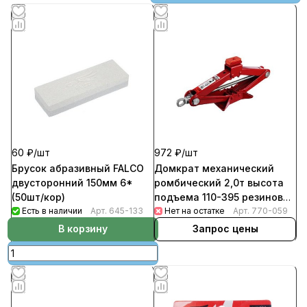
60 ₽/
шт
972 ₽/
шт
Брусок абразивный FALCO
Домкрат механический
двусторонний 150мм 6*
ромбический 2,0т высота
(50шт/кор)
подъема 110-395 резиновая
Есть в наличии
Арт.
645-133
площадка Ермак (6шт/кор)
Нет на остатке
Арт.
770-059
В корзину
Запрос цены