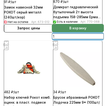
870 ₽/
шт
91 ₽/
шт
Домкрат гидравлический
Замок навесной 32мм
бутылочный 2т высота
РОКОТ серый металл
подъема 158-285мм Ермак
(240шт/кор)
(10шт/кор)
Есть в наличии
Арт.
770-068
Нет на остатке
Арт.
673-012
В корзину
Запрос цены
482 ₽/
шт
34 ₽/
шт
Набор ключей Рокот комб.
Брусок абразивный РОКОТ
оцинк. в пласт. подвесе
Лодочка 225мм 9* (100шт/