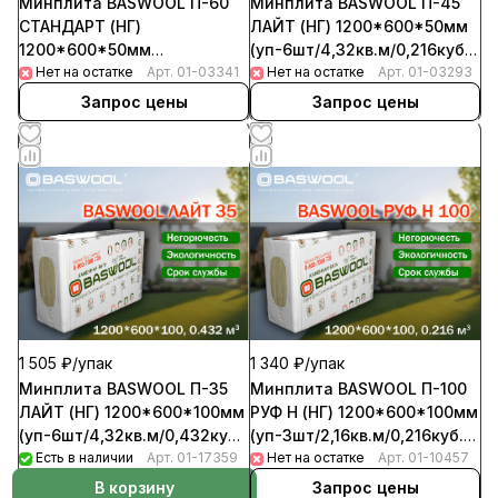
Минплита BASWOOL П-45
Минплита BASWOOL П-60
ЛАЙТ (НГ) 1200*600*50мм
СТАНДАРТ (НГ)
(уп-6шт/4,32кв.м/0,216куб.м)
1200*600*50мм
(32уп/пал)
Нет на остатке
Арт.
01-03293
(уп-6шт/4,32кв.м/0,216куб.м)
Нет на остатке
Арт.
01-03341
(32уп/пал)
Запрос цены
Запрос цены
1 505 ₽/
упак
1 340 ₽/
упак
Минплита BASWOOL П-35
Минплита BASWOOL П-100
ЛАЙТ (НГ) 1200*600*100мм
РУФ Н (НГ) 1200*600*100мм
(уп-6шт/4,32кв.м/0,432куб.м)
(уп-3шт/2,16кв.м/0,216куб.м)
(16уп/пал)
Есть в наличии
Арт.
01-17359
(32уп/пал)
Нет на остатке
Арт.
01-10457
В корзину
Запрос цены