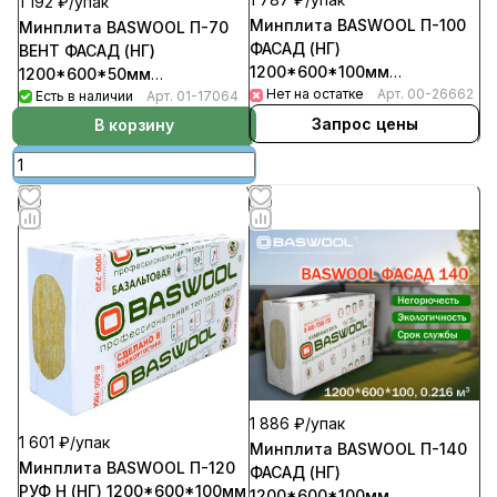
1 192 ₽/
упак
Минплита BASWOOL П-100
Минплита BASWOOL П-70
ФАСАД (НГ)
ВЕНТ ФАСАД (НГ)
1200*600*100мм
1200*600*50мм
(уп-3шт/2,16кв.м/0,216куб.м)
Нет на остатке
Арт.
00-26662
(уп-6шт/4,32кв.м/0,216куб.м)
Есть в наличии
Арт.
01-17064
(32уп/пал)
(32уп/пал)
Запрос цены
В корзину
1 886 ₽/
упак
1 601 ₽/
упак
Минплита BASWOOL П-140
Минплита BASWOOL П-120
ФАСАД (НГ)
РУФ Н (НГ) 1200*600*100мм
1200*600*100мм