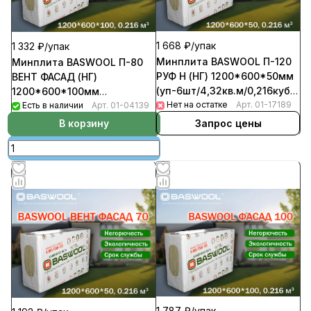
1 668 ₽/
упак
1 332 ₽/
упак
Минплита BASWOOL П-120
Минплита BASWOOL П-80
РУФ Н (НГ) 1200*600*50мм
ВЕНТ ФАСАД (НГ)
(уп-6шт/4,32кв.м/0,216куб.м)
1200*600*100мм
(32уп/пал)
Нет на остатке
Арт.
01-17189
(уп-3шт/2,16кв.м/0,216куб.м)
Есть в наличии
Арт.
01-04139
(32уп/пал)
Запрос цены
В корзину
1 787 ₽/
упак