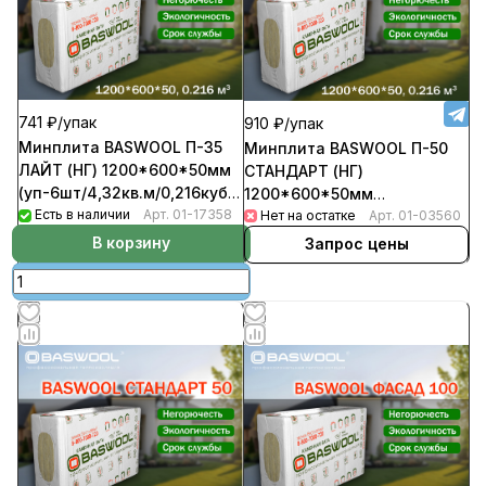
741 ₽/
упак
910 ₽/
упак
Минплита BASWOOL П-35
Минплита BASWOOL П-50
ЛАЙТ (НГ) 1200*600*50мм
СТАНДАРТ (НГ)
(уп-6шт/4,32кв.м/0,216куб.м)
1200*600*50мм
(32уп/пал)
Есть в наличии
Арт.
01-17358
(уп-6шт/4,32кв.м/0,216куб.м)
Нет на остатке
Арт.
01-03560
(32уп/пал)
В корзину
Запрос цены