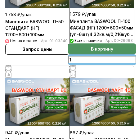
1 579 ₽/
упак
1 758 ₽/
упак
Минплита BASWOOL П-100
Минплита BASWOOL П-50
ФАСАД (НГ) 1200*600*50мм
СТАНДАРТ (НГ)
(уп-6шт/4,32кв.м/0,216куб.м)
1200*600*100мм
(32уп/пал)
Есть в наличии
Арт.
00-26663
(уп-6шт/4,32кв.м/0,432куб.м)
Нет на остатке
Арт.
01-03340
(16уп/пал)
В корзину
Запрос цены
867 ₽/
упак
940 ₽/
упак