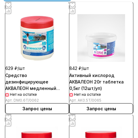
629 ₽/
шт
842 ₽/
шт
Средство
Активный кислород
дезинфицирующее
АКВАЛЕОН 20г таблетка
АКВАЛЕОН медленный
0,5кг (12шт/уп)
стабилизированный хлор
Нет на остатке
Нет на остатке
Арт.
DM0.6T/0062
Арт.
AK0.5T/0065
200г таблетка 0,6кг (12шт/
уп)
Запрос цены
Запрос цены