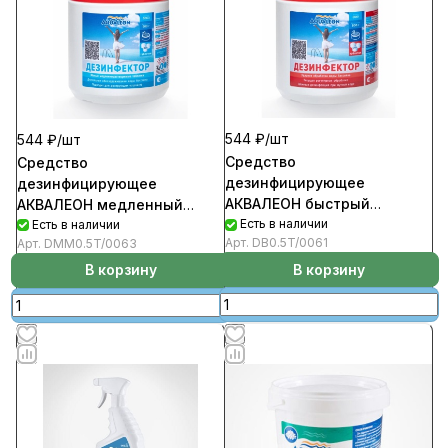
544 ₽/
шт
544 ₽/
шт
Средство
Средство
дезинфицирующее
дезинфицирующее
АКВАЛЕОН быстрый
АКВАЛЕОН медленный
стабилизированный хлор
Есть в наличии
стабилизированный хлор
Есть в наличии
Арт.
DB0.5T/0061
Арт.
DMM0.5T/0063
20г таблетка 0,5кг (12шт/уп)
20г таблетка 0,5кг (12шт/уп)
В корзину
В корзину