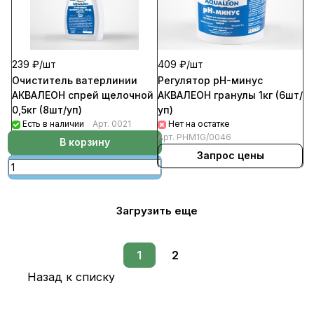
239 ₽/
шт
409 ₽/
шт
Очиститель ватерлинии
Регулятор pH-минус
АКВАЛЕОН спрей щелочной
АКВАЛЕОН гранулы 1кг (6шт/
0,5кг (8шт/уп)
уп)
Есть в наличии
Арт.
0021
Нет на остатке
Арт.
PHM1G/0046
В корзину
Запрос цены
Загрузить еще
1
2
Назад к списку