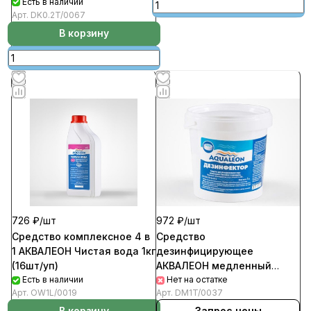
медленный
Есть в наличии
Арт.
DK0.2T/0067
стабилизированный хлор
DK0.2T/0067
В корзину
726 ₽/
шт
972 ₽/
шт
Средство комплексное 4 в
Средство
1 АКВАЛЕОН Чистая вода 1кг
дезинфицирующее
(16шт/уп)
АКВАЛЕОН медленный
Есть в наличии
стабилизированный хлор
Нет на остатке
Арт.
OW1L/0019
Арт.
DM1T/0037
200г таблетка 1кг (6шт/уп)
В корзину
Запрос цены