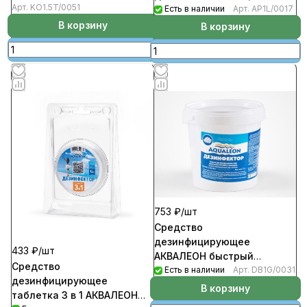
Арт.
KO1.5T/0051
жидкое 1кг (16шт/уп)
Есть в наличии
Арт.
AP1L/0017
В корзину
В корзину
753 ₽/
шт
Средство
дезинфицирующее
433 ₽/
шт
АКВАЛЕОН быстрый
Средство
стабилизированный хлор
Есть в наличии
Арт.
DB1G/0031
дезинфицирующее
гранулы 1кг (6шт/уп)
В корзину
таблетка 3 в 1 АКВАЛЕОН