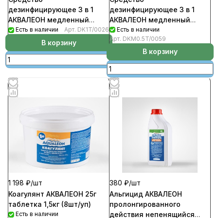
дезинфицирующее 3 в 1
дезинфицирующее 3 в 1
АКВАЛЕОН медленный
АКВАЛЕОН медленный
стабилизированный хлор
Есть в наличии
стабилизированный хлор
Есть в наличии
Арт.
DK1T/0026
Арт.
DKM0.5T/0059
комплексного
комплексного DK1T/0026
В корзину
DKM0.5T/0059
В корзину
1 198 ₽/
шт
380 ₽/
шт
Коагулянт АКВАЛЕОН 25г
Альгицид АКВАЛЕОН
таблетка 1,5кг (8шт/уп)
пролонгированного
Есть в наличии
действия непенящийся