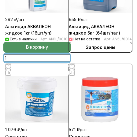
292 ₽/
шт
955 ₽/
шт
Альгицид АКВАЛЕОН
Альгицид АКВАЛЕОН
жидкое 1кг (16шт/уп)
жидкое 5кг (64шт/пал)
Есть в наличии
Арт.
AN1L/0018
Нет на остатке
Арт.
AN5L/0014
В корзину
Запрос цены
571 ₽/
шт
1 076 ₽/
шт
Средство
Средство