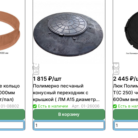
1 815 ₽/
шт
2 445 ₽/
е кольцо
Полимерно песчаный
Люк Полим
1000мм
конусный переходник с
Т(С 250) 
т/пал)
крышкой ( ЛМ А15 диаметр
600мм вне
1000мм) (20шт/пал)
нагрузка д
.
01-08802
Есть в наличии
Арт.
01-26006
Есть в на
В корзину