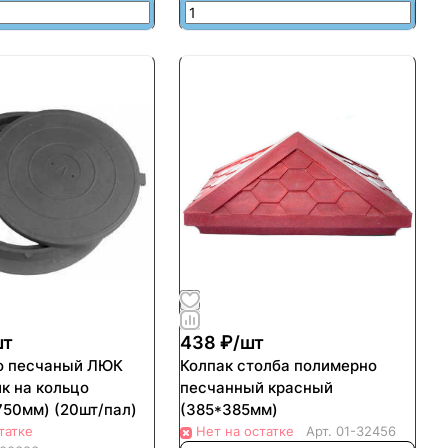
шт
438 ₽/
шт
о песчаный ЛЮК
Колпак столба полимерно
к на кольцо
песчанный красный
750мм) (20шт/пал)
(385*385мм)
татке
Нет на остатке
Арт.
01-32456