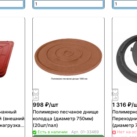
998 ₽/
шт
1 316 ₽/
чанный
Полимерно песчаное днище
Полимерн
й (внешний
колодца (диаметр 750мм)
Переходни
нагрузка
(20шт/пал)
(диаметр 
Есть в наличии
Арт.
01-33469
Нет на ос