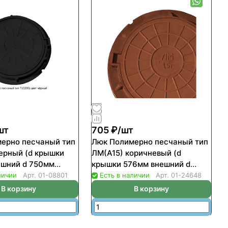
шт
705 ₽/
шт
ерно песчаный тип
Люк Полимерно песчаный тип
черный (d крышки
ЛМ(А15) коричневый (d
шний d 750мм
крышки 576мм внешний d
о 25т)
750мм нагрузка до 1,5т)
личии
Арт.
01-08801
Есть в наличии
Арт.
01-24648
В корзину
В корзину