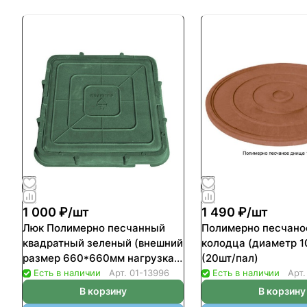
1 000 ₽/
шт
1 490 ₽/
шт
Люк Полимерно песчанный
Полимерно песчано
квадратный зеленый (внешний
колодца (диаметр 
размер 660*660мм нагрузка
(20шт/пал)
до 3т) (50шт/пал)
Есть в наличии
Арт.
01-13996
Есть в наличии
Арт
В корзину
В корзину