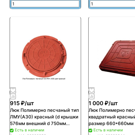
915 ₽/
шт
1 000 ₽/
шт
Люк Полимерно песчаный тип
Люк Полимерно пес
ЛМУ(А30) красный (d крышки
квадратный красны
576мм внешний d 750мм
размер 660*660мм 
нагрузка до 3т)
до 3т) (50шт/пал)
Есть в наличии
Есть в наличии