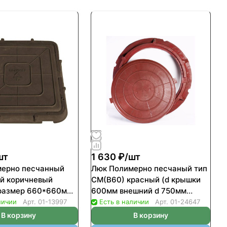
шт
1 630 ₽/
шт
мерно песчанный
Люк Полимерно песчаный тип
й коричневый
СМ(В60) красный (d крышки
 размер 660*660мм
600мм внешний d 750мм
о 3т) (50шт/пал)
нагрузка до 6т)
личии
Арт.
01-13997
Есть в наличии
Арт.
01-24647
В корзину
В корзину