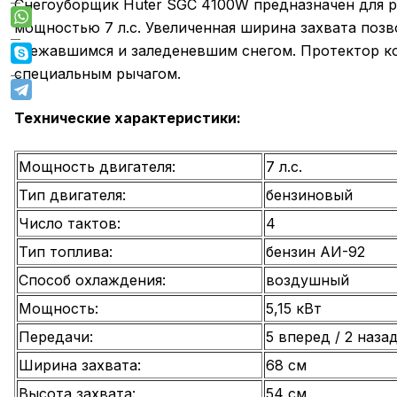
Снегоуборщик Huter SGC 4100W предназначен для р
мощностью 7 л.с. Увеличенная ширина захвата позв
слежавшимся и заледеневшим снегом. Протектор к
специальным рычагом.
Технические характеристики:
Мощность двигателя:
7 л.с.
Тип двигателя:
бензиновый
Число тактов:
4
Тип топлива:
бензин АИ-92
Способ охлаждения:
воздушный
Мощность:
5,15 кВт
Передачи:
5 вперед / 2 наза
Ширина захвата:
68 см
Высота захвата:
54 см