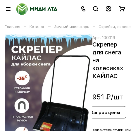
–
–
–
Главная
Каталог
Зимний инвентарь
Скребки, скрепе
Арт.
100319
Скрепер
для снега
на
колесиках
КАЙЛАС
951 ₽/
шт
Запрос цены
В корзине
Характеристики
Опи