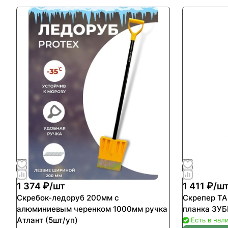
1 374 ₽/
шт
1 411 ₽/
ш
Скребок-ледоруб 200мм с
Скрепер ТАЙГА 650мм ал
алюминиевым черенком 1000мм ручка
планка ЗУБ
Атлант (5шт/уп)
Есть в нал