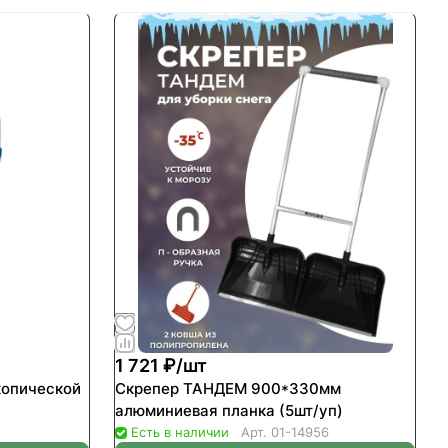
1 721 ₽/
шт
копической
Скрепер ТАНДЕМ 900*330мм
алюминиевая планка (5шт/уп)
Есть в наличии
Арт.
01-14956