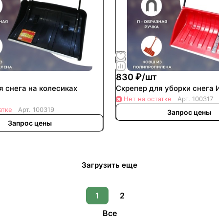
830 ₽/
шт
я снега на колесиках
Скрепер для уборки снега
Нет на остатке
Арт.
100317
атке
Арт.
100319
Запрос цены
Запрос цены
Загрузить еще
1
2
Все