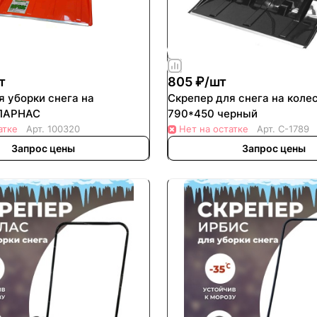
т
805 ₽/
шт
я уборки снега на
Скрепер для снега на коле
 ПАРНАС
790*450 черный
атке
Арт.
100320
Нет на остатке
Арт.
С-1789
Запрос цены
Запрос цены