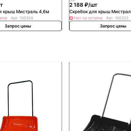
т
2 188 ₽/
шт
я крыш Мистраль 4,6м
Скребок для крыш Мистрал
атке
Арт.
100324
Нет на остатке
Арт.
100323
Запрос цены
Запрос цены