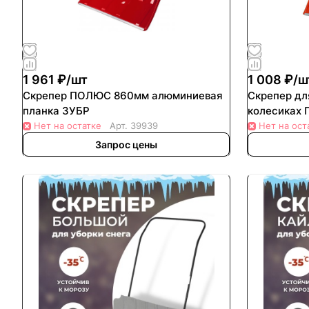
1 961 ₽/
шт
1 008 ₽/
ш
Скрепер ПОЛЮС 860мм алюминиевая
Скрепер дл
планка ЗУБР
колесиках
Нет на остатке
Арт.
39939
Нет на ост
Запрос цены