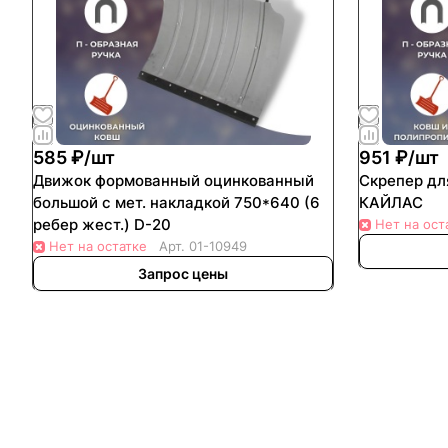
585 ₽/
шт
951 ₽/
шт
Движок формованный оцинкованный
Скрепер дл
большой с мет. накладкой 750*640 (6
КАЙЛАС
ребер жест.) D-20
Нет на ост
Нет на остатке
Арт.
01-10949
Запрос цены