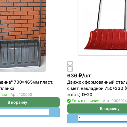
636 ₽/
шт
авина" 700*465мм пласт.
Движок формованный стальной 
 планка
с мет. накладкой 750*330 (
жест.) D-20
ичии
Арт.
120603
Есть в наличии
Арт.
0003014
В корзину
В корзину