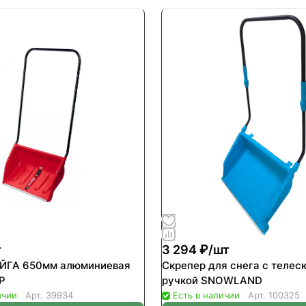
т
3 294 ₽/
шт
юминиевая
Скрепер для снега с телес
Р
ручкой SNOWLAND
ичии
Арт.
39934
Есть в наличии
Арт.
100325