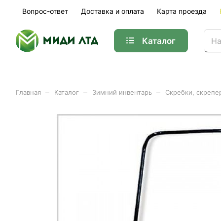
Вопрос-ответ
Доставка и оплата
Карта проезда
Каталог
–
–
–
Главная
Каталог
Зимний инвентарь
Скребки, скрепе
Движок формованный стал
жест.) D-20
Арт.
0003014