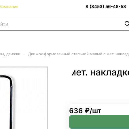
8 (8453) 56-48-58
Компания
–
ры, движки
Движок формованный стальной малый с мет. накладк
ьной малый с мет. накладк
636 ₽/
шт