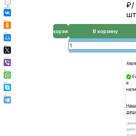
₽/
ш
В корзине
В корзину
Хара
Е
в
нали
Наш
деш
Цена
дейс
толь