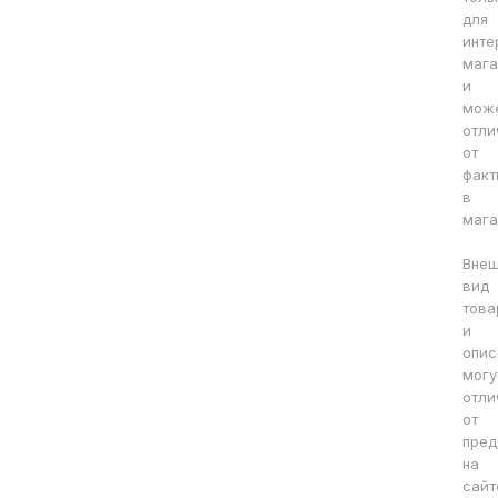
для
инте
мага
и
мож
отли
от
факт
в
мага
Вне
вид
това
и
опис
могу
отли
от
пред
на
сайт