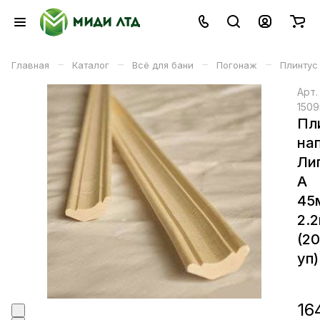
–
–
–
–
Главная
Каталог
Всё для бани
Погонаж
Плинтус
Арт
1509
Пл
на
Ли
А
45
2.
(2
уп)
16