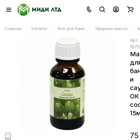
–
–
–
–
Главная
Каталог
Всё для бани
Эфирные масла
М
Арт
1875
Ма
дл
ба
и
са
ОК
со
15
75