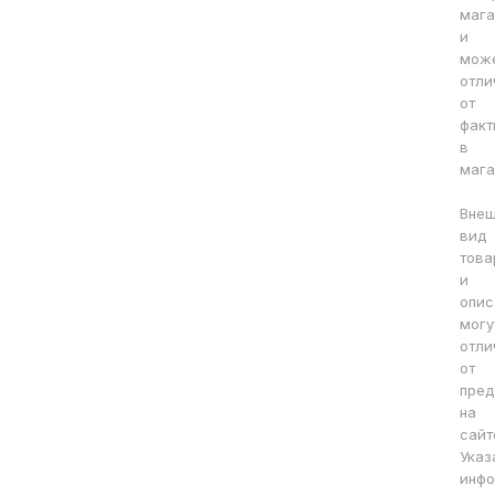
мага
и
мож
отли
от
факт
в
мага
Вне
вид
това
и
опис
могу
отли
от
пред
на
сайт
Указ
инфо