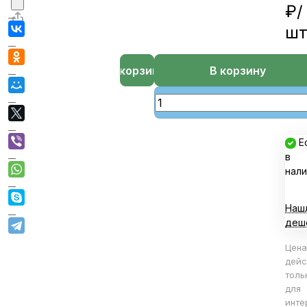
₽/
ш
В корзине
В корзину
Е
в
нали
Наш
деш
Цена
дейс
толь
для
инте