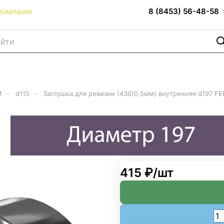
8 (8453) 56-48-58
Компания
–
–
M
d115
Заглушка для ревизии (430/0,5мм) внутренняя d197 F
30/0,5мм) внутренняя d197 
415 ₽/
шт