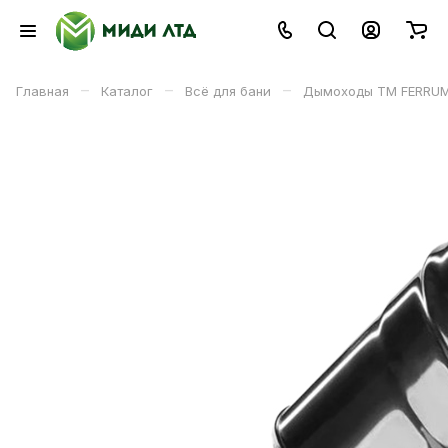
–
–
–
Главная
Каталог
Всё для бани
Дымоходы ТМ FERRU