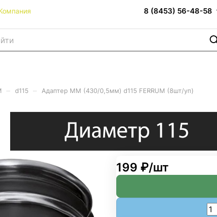
8 (8453) 56-48-58
Компания
–
–
M
d115
Адаптер ММ (430/0,5мм) d115 FERRUM (8шт/уп)
d115 FERRUM (8шт/уп)
199 ₽/
шт