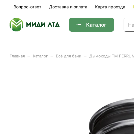
Вопрос-ответ
Доставка и оплата
Карта проезда
Каталог
–
–
–
Главная
Каталог
Всё для бани
Дымоходы ТМ FERRU
Адаптер ММ (430/0,5мм) 
Арт.
f0103