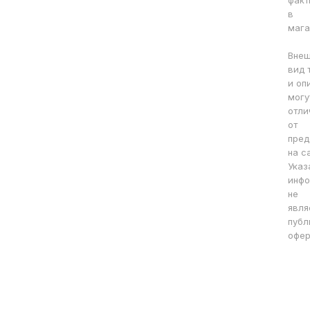
факт
в
мага
Вне
вид 
и оп
могу
отли
от
пред
на с
Указ
инфо
не
явля
публ
офер