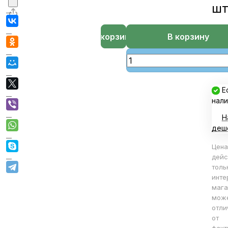
ш
В корзине
В корзину
Е
нали
Н
деш
Цена
дейс
толь
инте
мага
мож
отли
от