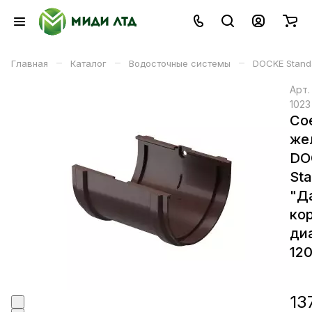
–
–
–
Главная
Каталог
Водосточные системы
DOCKE Stand
Арт
1023
Со
же
DO
Sta
"Д
ко
ди
12
13