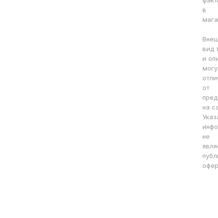
факт
в
мага
Вне
вид 
и оп
могу
отли
от
пред
на с
Указ
инфо
не
явля
публ
офер