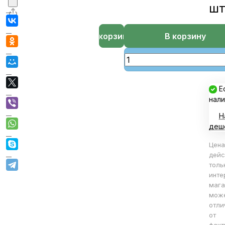
ш
В корзине
В корзину
Е
нали
Н
деш
Цена
дейс
толь
инте
мага
мож
отли
от