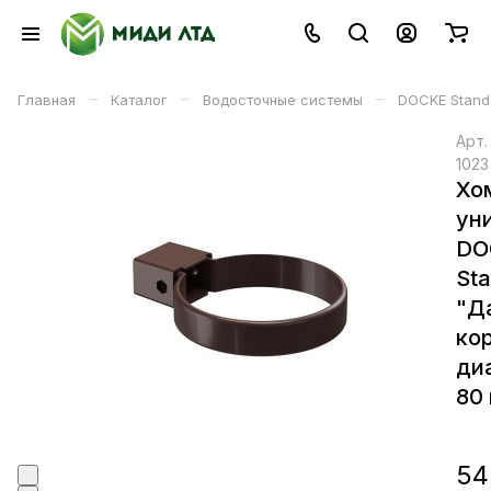
–
–
–
Главная
Каталог
Водосточные системы
DOCKE Stand
Арт
1023
Хо
ун
DO
Sta
"Д
ко
ди
80
54