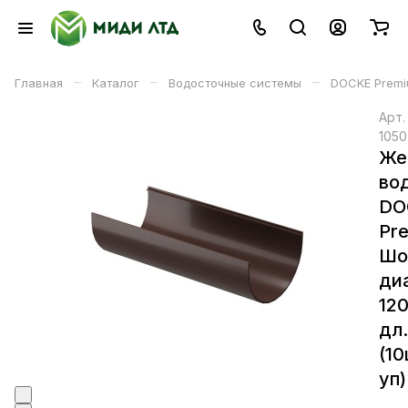
–
–
–
Главная
Каталог
Водосточные системы
DOCKE Prem
Арт
1050
Же
во
DO
Pr
Шо
ди
12
дл
(10
уп)