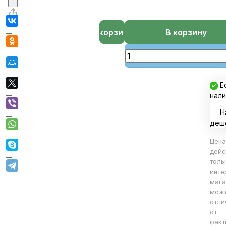
В корзине
В корзину
Е
нали
Н
деш
Цена
дейс
толь
инте
мага
мож
отли
от
факт