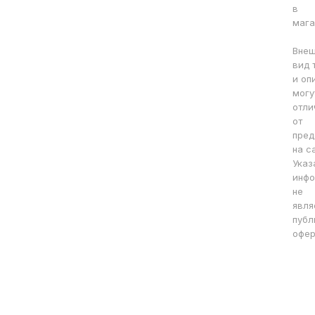
в
мага
Вне
вид 
и оп
могу
отли
от
пред
на с
Указ
инфо
не
явля
публ
офер