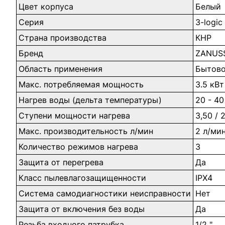
Цвет корпуса
Белый
Серия
3-logic
Страна производства
КНР
Бренд
ZANUS
Область применения
Бытово
Макс. потребляемая мощность
3.5 кВт
Нагрев воды (дельта температуры)
20 - 40
Ступени мощности нагрева
3,50 / 
Макс. производительность л/мин
2 л/ми
Количество режимов нагрева
3
Защита от перегрева
Да
Класс пылевлагозащищенности
IPX4
Система самодиагностики неисправности
Нет
Защита от включения без воды
Да
Резьба входного патрубка
1/2 "