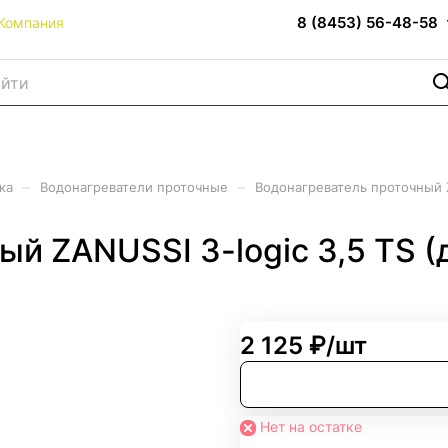
8 (8453) 56-48-58
Компания
–
–
ка
Водонагреватели проточные
Водонагреватель проточный Z
ый ZANUSSI 3-logic 3,5 TS 
2 125 ₽/
шт
Нет на остатке