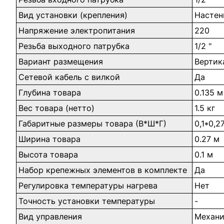
Вид установки (крепления)
Настен
Напряжение электропитания
220
Резьба выходного патрубка
1/2 "
Вариант размещения
Вертик
Сетевой кабель с вилкой
Да
Глубина товара
0.135 м
Вес товара (нетто)
1.5 кг
Габаритные размеры товара (В*Ш*Г)
0,1*0,2
Ширина товара
0.27 м
Высота товара
0.1 м
Набор крепежных элементов в комплекте
Да
Регулировка температуры нагрева
Нет
Точность установки температуры
-
Вид управления
Механи