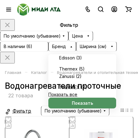
Фильтр
По умолчанию (убывание)
Цена
В наличии (
6
)
Бренд
Ширина (см)
Edisson (
3
)
Thermex (
5
)
–
–
Главная
Каталог
Водонагреватели и отопительная техни
Zanussi (
2
)
Водонагреватели проточные
ТНЕRMEX (
7
)
Показать все
22 товара
Показать
Фильтр
По умолчанию (убывание)