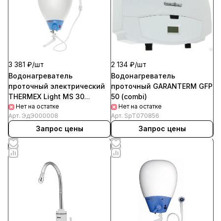
3 381 ₽/
шт
2 134 ₽/
шт
Водонагреватель
Водонагреватель
проточный электрический
проточный GARANTERM GFP
THERMEX Light MS 30
50 (combi)
(комби)
Нет на остатке
Нет на остатке
Арт.
ЭдЭ000008
Арт.
SpT070856
Запрос цены
Запрос цены