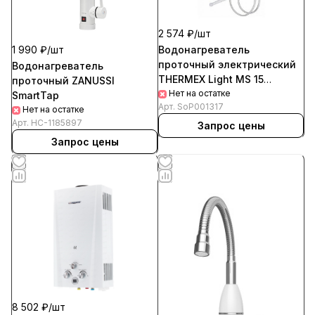
2 574 ₽/
шт
Водонагреватель
1 990 ₽/
шт
проточный электрический
Водонагреватель
THERMEX Light MS 15
проточный ZANUSSI
(комби)
Нет на остатке
SmartTap
Арт.
SoP001317
Нет на остатке
Арт.
HC-1185897
Запрос цены
Запрос цены
8 502 ₽/
шт