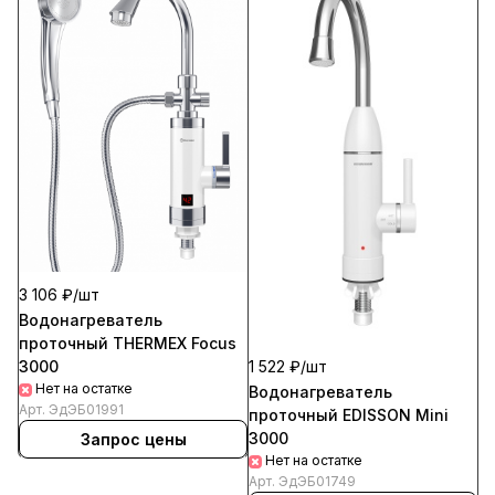
3 106 ₽/
шт
Водонагреватель
проточный ТНЕRMEX Focus
1 522 ₽/
шт
3000
Нет на остатке
Водонагреватель
Арт.
ЭдЭБ01991
проточный EDISSON Mini
3000
Запрос цены
Нет на остатке
Арт.
ЭдЭБ01749