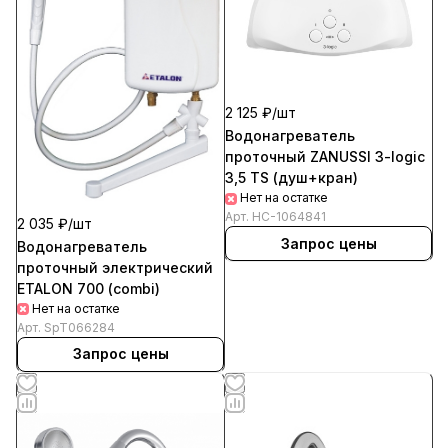
2 125 ₽/
шт
Водонагреватель
проточный ZANUSSI 3-logic
3,5 TS (душ+кран)
Нет на остатке
Арт.
HC-1064841
2 035 ₽/
шт
Запрос цены
Водонагреватель
проточный электрический
ETALON 700 (combi)
Нет на остатке
Арт.
SpT066284
Запрос цены